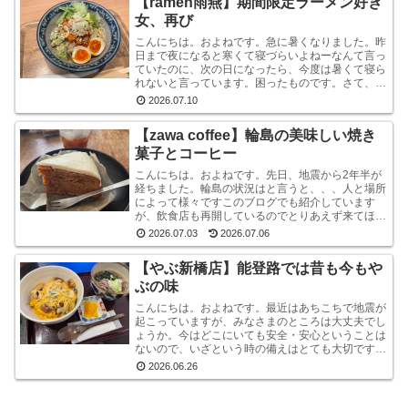
【ramen雨燕】期間限定ラーメン好き
女、再び
こんにちは。およねです。急に暑くなりました。昨
日まで夜になると寒くて寝づらいよねーなんて言っ
ていたのに、次の日になったら、今度は暑くて寝ら
れないと言っています。困ったものです。さて、先
日金沢へ行ったとき、ひさしぶりにひとりラーメン
2026.07.10
を堪能して...
【zawa coffee】輪島の美味しい焼き
菓子とコーヒー
こんにちは。およねです。先日、地震から2年半が
経ちました。輪島の状況はと言うと、、、人と場所
によって様々ですこのブログでも紹介しています
が、飲食店も再開しているのでとりあえず来てほし
いです。宿泊施設は少な目ですが、、、参考サイト
2026.07.03
2026.07.06
あとコンビニ...
【やぶ新橋店】能登路では昔も今もや
ぶの味
こんにちは。およねです。最近はあちこちで地震が
起こっていますが、みなさまのところは大丈夫でし
ょうか。今はどこにいても安全・安心ということは
ないので、いざという時の備えはとても大切です。
わが家もいつ何時のために、備蓄をしております。
2026.06.26
（とは言え...