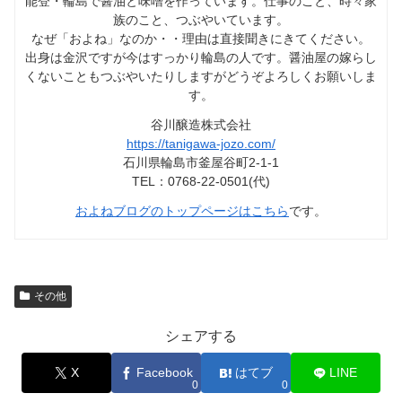
能登・輪島で醤油と味噌を作っています。仕事のこと、時々家
族のこと、つぶやいています。
なぜ「およね」なのか・・理由は直接聞きにきてください。
出身は金沢ですが今はすっかり輪島の人です。醤油屋の嫁らし
くないこともつぶやいたりしますがどうぞよろしくお願いしま
す。
谷川醸造株式会社
https://tanigawa-jozo.com/
石川県輪島市釜屋谷町2-1-1
TEL：0768-22-0501(代)
およねブログのトップページはこちら
です。
その他
シェアする
X
Facebook
はてブ
LINE
0
0