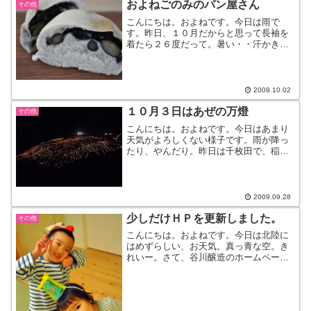
およねごのみのパン屋さん
い。近いのです。輪島へ行...
その他
こんにちは。およねです。今日は雨で
す。昨日、１０月だからと思って長袖を
着たら２６度だって。暑い・・汗かきま
した。さてさて、最近秋のせいか食べ物
の記事が続きます。別に秋は関係ない
か。今日も食べ物・・。およねお気に入
り”丹波の黒豆パン”黒豆ゴロ...
2009.10.02
１０月３日はあぜの万燈
その他
こんにちは。およねです。今日はあまり
天気がよろしくない様子です。雨が降っ
たり、やんだり。昨日は千枚田で、稲刈
り＆結婚式が行われたそうです。あ～写
真撮りたかった～。忘れてたよ・・。
あ、１０月３日には千枚田であかりイベ
ントがあります。ぜひ、輪島...
2009.09.28
少しだけＨＰを更新しました。
その他
こんにちは。およねです。今日は北陸に
はめずらしい、お天気。真っ青な空。き
れいー。さて、谷川醸造のホームページ
をちょこっとだけ更新しました。まだ中
身がない分、申し訳ないのですが・・。
これから少しずつ中を充実させていきま
すので。よろしくねー。（...