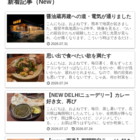
新着記事（New）
醤油蔵再建への道・電気が通りました
こんにちは。およねです。熊本で地震が起きまし
た。能登半島地震から2年半。映像を見ると、つい
この前自分たちが経験したことと同じ光景が見ら
れ、心が痛くなります。こういう時はできるだけ情
報から離れたほうがいいと言いますが・・・気にな
2026.07.31
ります。気にな...
思い出で食べたい欲を満たす
こんにちは。およねです。毎日暑く、夜もずっとエ
アコンをつけっぱなしにしているせいか、眠りが浅
いからか、疲れがとれません。なので、朝の目覚め
も悪いです。良くないです。じゃあ、何か対策をし
ているかと言われれば、何もしていません。いや、
2026.07.24
ストレッチ...
【NEW DELHIニューデリー】カレー
好き女、再び
こんにちは。およねです。毎日、蒸し暑いです。石
川県は梅雨明けしたんでしょうか。全然雨が降らな
いです。雨は降らないけど、ジメジメしてい
る。。。お肌は潤うはずなのに、なぜか乾燥してい
ます。しかも、おでこと片方のこめかみだけ。年
2026.07.17
2026.07.24
齢？ストレス？？結...