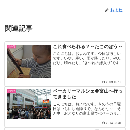
およね
関連記事
これ食べられる？～たこのぼう～
その他
こんにちは。およねです。今日は涼しい
です。いや、寒い。雨が降ったり、やん
だり、晴れたり。”きつねの嫁入り”です。
今日はきつねがたくさん嫁入りしていま
す。おめでとう。さてさて、【輪島のう
まいもんシリーズ】です。勝手に始まり
ました、このシリーズ...
2009.10.13
ベーカリーマルシェ＠富山へ行っ
その他
てきました
こんにちは。およねです。きのうの日曜
日はいちにち雨降りで、なんかな～。そ
ん中、おとなりの富山県で≪ベーカリー
マルシェ≫というパンのイベントがあっ
たので、あそびに行ってきました。富山
2014.03.31
は金沢からだと1時間もかからないぐら