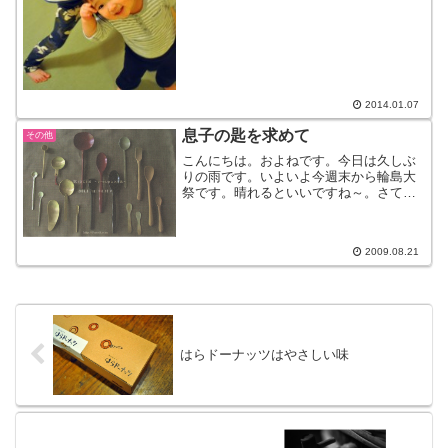
2014.01.07
息子の匙を求めて
その他
こんにちは。およねです。今日は久しぶ
りの雨です。いよいよ今週末から輪島大
祭です。晴れるといいですね～。さて、
珠洲の『ギャラリー舟あそび』さんから
企画展のお知らせがきました。”離乳食用
のスプーンもあります”ということだった
2009.08.21
ので、これは行かなき...
はらドーナッツはやさしい味