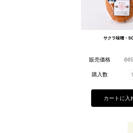
サクラ味噌・5
販売価格
66
購入数