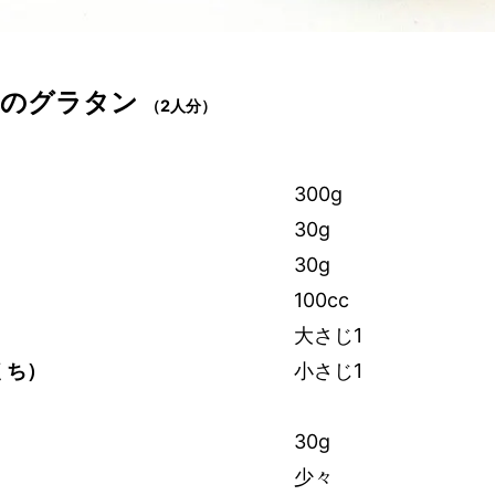
このグラタン
（2人分）
300g
30g
30g
100cc
大さじ1
くち）
小さじ1
30g
少々