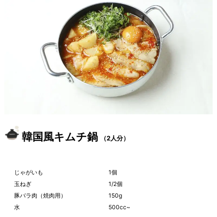
韓国風キムチ鍋
（2人分）
じゃがいも
1個
玉ねぎ
1/2個
豚バラ肉（焼肉用）
150g
水
500cc~