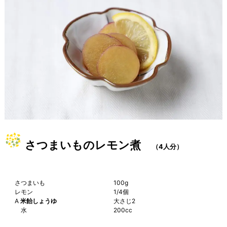
さつまいものレモン煮
（4人分）
さつまいも
100g
レモン
1/4個
A
米飴しょうゆ
大さじ2
水
200cc