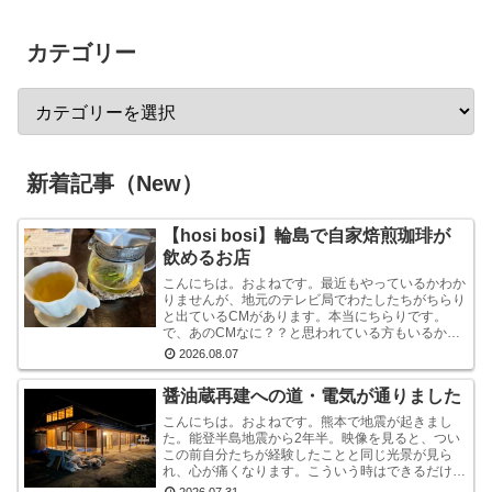
カテゴリー
新着記事（New）
【hosi bosi】輪島で自家焙煎珈琲が
飲めるお店
こんにちは。およねです。最近もやっているかわか
りませんが、地元のテレビ局でわたしたちがちらり
と出ているCMがあります。本当にちらりです。
で、あのCMなに？？と思われている方もいるかも
しれませんが、あれは『石川県信用保証協会』とい
2026.08.07
う、中小企業...
醤油蔵再建への道・電気が通りました
こんにちは。およねです。熊本で地震が起きまし
た。能登半島地震から2年半。映像を見ると、つい
この前自分たちが経験したことと同じ光景が見ら
れ、心が痛くなります。こういう時はできるだけ情
報から離れたほうがいいと言いますが・・・気にな
2026.07.31