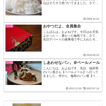
山はそろそろ色づいてきました。さて、
この季節になると店先には新米が並びま
す。ウチで取り扱っている、『田中さん
のコシヒカリ』も新米届いています。つ
やつや感が、良いですね。...
2009.10.22
おやつだよ、全員集合
その他
こんばんは。およねです。今日はお天気
よかった～。暑かった輪島です。さて、
先日デパートの催事場で手に入れたモ
ノ。『マダムシンコ』見て、この豹柄。
フタは赤みたいに見えるけど、実際はシ
ョッキングピンク。豹柄＆ピンクって。
こんな配色が思いつくのは・...
2010.05.22
しあわせなパン。＠ペールメール
その他
こんにちは。およねです。先日、福井県
のパン屋さん【ペールメール】へ行って
きました。何やら、輪島のパン屋【ベイ
ビーブレッド】のお知り合いだそうで。
そこは福井インターを降りてすぐのとこ
ろにありました。すっごい素敵な建物。
2013.12.03
2022.07.14
入口が吹き抜けで、都会の...