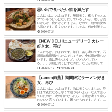
ります。気にな...
思い出で食べたい欲を満たす
こんにちは。およねです。毎日暑く、夜もずっとエ
アコンをつけっぱなしにしているせいか、眠りが浅
いからか、疲れがとれません。なので、朝の目覚め
も悪いです。良くないです。じゃあ、何か対策をし
ているかと言われれば、何もしていません。いや、
2026.07.24
ストレッチ...
【NEW DELHIニューデリー】カレー
好き女、再び
こんにちは。およねです。毎日、蒸し暑いです。石
川県は梅雨明けしたんでしょうか。全然雨が降らな
いです。雨は降らないけど、ジメジメしてい
る。。。お肌は潤うはずなのに、なぜか乾燥してい
ます。しかも、おでこと片方のこめかみだけ。年
2026.07.17
2026.07.24
齢？ストレス？？結...
【ramen雨燕】期間限定ラーメン好き
女、再び
こんにちは。およねです。急に暑くなりました。昨
日まで夜になると寒くて寝づらいよねーなんて言っ
ていたのに、次の日になったら、今度は暑くて寝ら
れないと言っています。困ったものです。さて、先
日金沢へ行ったとき、ひさしぶりにひとりラーメン
2026.07.10
を堪能して...