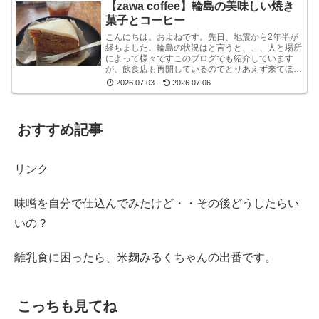
【zawa coffee】輪島の美味しい焼き
菓子とコーヒー
こんにちは。およねです。先日、地震から2年半が
経ちました。輪島の状況はと言うと、、、人と場所
によって様々ですこのブログでも紹介しています
が、飲食店も再開しているのでとりあえず来てほし
いです。宿泊施設は少な目ですが、、、参考サイト
2026.07.03
2026.07.06
あとコンビニ...
おすすめ記事
リンク
味噌を自分で仕込んでみたけど・・その後どうしたらい
いの？
離乳食に困ったら、米麹みるくちゃんの出番です。
こっちも見てね