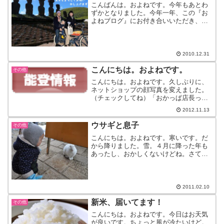
こんばんは。およねです。今年もあとわ
ずかとなりました。今年一年、この『お
よねブログ』にお付き合いいただき、あ
りがとうございました。来年もまた引き
続き、輪島のこと、能登のこと、醤油の
ことなど・・このブログで伝えていけた
らと思っております。よろ...
2010.12.31
こんにちは。およねです。
その他
こんにちは。およねです。久しぶりに、
ネットショップの顔写真を変えました。
（チェックしてね）「おかっぱ店長って
書いてあるのに、てぬぐい巻いてるしわ
2012.11.13
からん。」という意見が多数寄せられて
いたので（←うそ）思い切って、最新の
ウサギと息子
その他
写真をアップしました。こ...
こんにちは。およねです。寒いです。だ
から降りました。雪。４月に降った年も
あったし、おかしくないけどね。さてさ
て、今年の干支はウサギ。というわけで
はないのですが、先日うさぎがたくさん
いる場所へ遊びに行ってきました。早
速、ウサギさん発見。満面の...
2011.02.10
新米、届いてます！
その他
こんにちは。およねです。今日はお天気
が良いです。ちょっと風が冷たいけど。