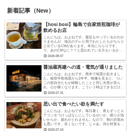
新着記事（New）
【hosi bosi】輪島で自家焙煎珈琲が
飲めるお店
こんにちは。およねです。最近もやっているかわか
りませんが、地元のテレビ局でわたしたちがちらり
と出ているCMがあります。本当にちらりです。
で、あのCMなに？？と思われている方もいるかも
しれませんが、あれは『石川県信用保証協会』とい
2026.08.07
う、中小企業...
醤油蔵再建への道・電気が通りました
こんにちは。およねです。熊本で地震が起きまし
た。能登半島地震から2年半。映像を見ると、つい
この前自分たちが経験したことと同じ光景が見ら
れ、心が痛くなります。こういう時はできるだけ情
報から離れたほうがいいと言いますが・・・気にな
2026.07.31
ります。気にな...
思い出で食べたい欲を満たす
こんにちは。およねです。毎日暑く、夜もずっとエ
アコンをつけっぱなしにしているせいか、眠りが浅
いからか、疲れがとれません。なので、朝の目覚め
も悪いです。良くないです。じゃあ、何か対策をし
ているかと言われれば、何もしていません。いや、
2026.07.24