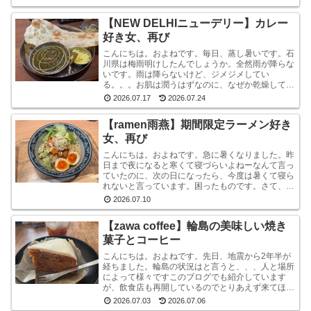
ストレッチ...
【NEW DELHIニューデリー】カレー
好き女、再び
こんにちは。およねです。毎日、蒸し暑いです。石
川県は梅雨明けしたんでしょうか。全然雨が降らな
いです。雨は降らないけど、ジメジメしてい
る。。。お肌は潤うはずなのに、なぜか乾燥してい
ます。しかも、おでこと片方のこめかみだけ。年
2026.07.17
2026.07.24
齢？ストレス？？結...
【ramen雨燕】期間限定ラーメン好き
女、再び
こんにちは。およねです。急に暑くなりました。昨
日まで夜になると寒くて寝づらいよねーなんて言っ
ていたのに、次の日になったら、今度は暑くて寝ら
れないと言っています。困ったものです。さて、先
日金沢へ行ったとき、ひさしぶりにひとりラーメン
2026.07.10
を堪能して...
【zawa coffee】輪島の美味しい焼き
菓子とコーヒー
こんにちは。およねです。先日、地震から2年半が
経ちました。輪島の状況はと言うと、、、人と場所
によって様々ですこのブログでも紹介しています
が、飲食店も再開しているのでとりあえず来てほし
いです。宿泊施設は少な目ですが、、、参考サイト
2026.07.03
2026.07.06
あとコンビニ...