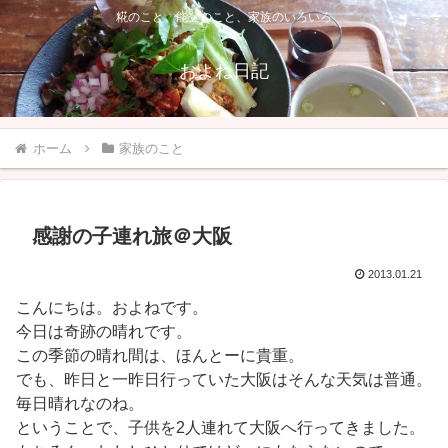
糀のこと、能登のこと、家族のいろいろ
およね日記
ホーム
家族のこと
感謝の子連れ旅＠大阪
2013.01.21
こんにちは。およねです。
今日は奇跡の晴れです。
この季節の晴れ間は、ほんとーに貴重。
でも、昨日と一昨日行っていた大阪はそんな天気は普通。
毎日晴れなのね。
ということで、子供を2人連れて大阪へ行ってきました。