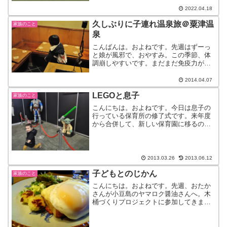
れこれと大会が中止になったので３年ぶ
りに開催！という大会もあったり・・。
2022.04.18
先日の大会も良いお天気で...
久しぶりに子連れ温泉旅＠粟津温
家族のこと
泉
こんばんは。およねです。先週はずーっ
と娘が風邪で、おやすみ。この季節、体
調崩しやすいです。まだまだ免疫力が高
くない娘、2歳。強くなるんだよー。さ
て、先日まだ娘が風邪をひく前のこと。
2014.04.07
久しぶりに、ワイワイとおたかさんを置
LEGOと息子
いて友人たちとその子ども...
家族のこと
こんにちは。およねです。今日は息子の
行っている保育所の修了式です。来年度
から合併して、新しい保育園に移るの
で、ここでする最後の修了式。田舎は、
人口の減少とともに子供たち少しずつ減
っています。寂しい現状だけど、それで
もここにしかないものってた...
2013.03.26
2013.06.12
子どもとのじかん
家族のこと
こんにちは。およねです。先週、おたか
さんが小豆島のヤマロク醤油さんへ。木
桶づくりプロジェクトに参加してきまし
た。以前から、行きたいなー行きたいな
ーと言って、なかなか行かれず。ようや
く重たい腰を上げて、行ってきました。