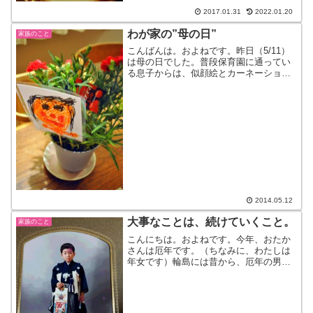
とっても良かったよ！とす...
2017.01.31
2022.01.20
わが家の”母の日”
家族のこと
こんばんは。およねです。昨日（5/11）
は母の日でした。普段保育園に通ってい
る息子からは、似顔絵とカーネーション
のプレゼントです。顔がオレンジ！！色
白のはずなんだけどなー。でも、髪の毛
の色と髪型はちゃんと書いてくれている
から、よし。これを渡...
2014.05.12
大事なことは、続けていくこと。
家族のこと
こんにちは。およねです。今年、おたか
さんは厄年です。（ちなみに、わたしは
年女です）輪島には昔から、厄年の男性
はその町のお宮さんのお世話をするとい
う、御当（おとう）制度というものがあ
ります。1年間ですが、同じ歳の同級生が
集まり、先輩方の教えを...