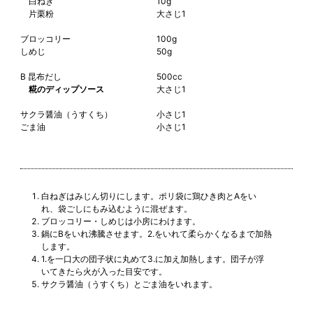
白ねぎ
10g
片栗粉
大さじ1
ブロッコリー
100g
しめじ
50g
B 昆布だし
500cc
糀のディップソース
大さじ1
サクラ醤油（うすくち）
小さじ1
ごま油
小さじ1
白ねぎはみじん切りにします。ポリ袋に鶏ひき肉とAをい
れ、袋ごしにもみ込むように混ぜます。
ブロッコリー・しめじは小房にわけます。
鍋にBをいれ沸騰させます。2.をいれて柔らかくなるまで加熱
します。
1.を一口大の団子状に丸めて3.に加え加熱します。団子が浮
いてきたら火が入った目安です。
サクラ醤油（うすくち）とごま油をいれます。