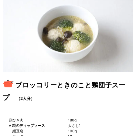
ブロッコリーときのこと鶏団子スー
プ
（2人分）
鶏ひき肉
180g
A
糀のディップソース
大さじ1
絹豆腐
100g