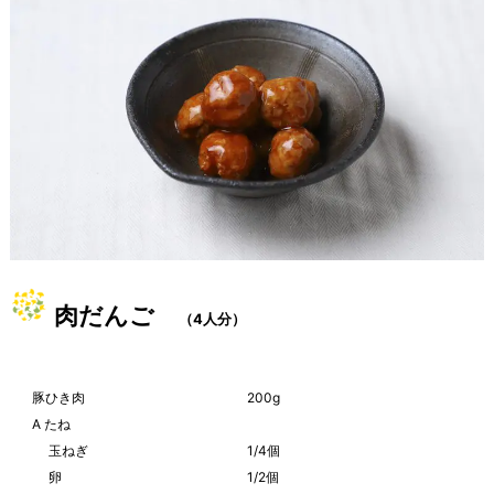
肉だんご
（4人分）
豚ひき肉
200g
A たね
玉ねぎ
1/4個
卵
1/2個