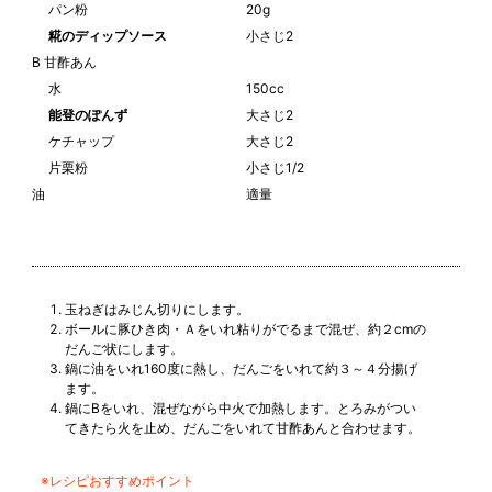
パン粉
20g
糀のディップソース
小さじ2
B 甘酢あん
水
150cc
能登のぽんず
大さじ2
ケチャップ
大さじ2
片栗粉
小さじ1/2
油
適量
玉ねぎはみじん切りにします。
ボールに豚ひき肉・Ａをいれ粘りがでるまで混ぜ、約２cmの
だんご状にします。
鍋に油をいれ160度に熱し、だんごをいれて約３～４分揚げ
ます。
鍋にBをいれ、混ぜながら中火で加熱します。とろみがつい
てきたら火を止め、だんごをいれて甘酢あんと合わせます。
※レシピおすすめポイント