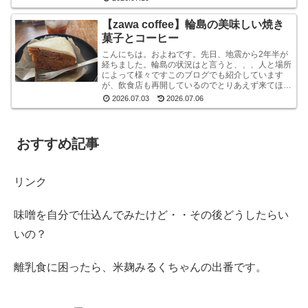
を堪能して...
【zawa coffee】輪島の美味しい焼き
菓子とコーヒー
こんにちは。およねです。先日、地震から2年半が
経ちました。輪島の状況はと言うと、、、人と場所
によって様々ですこのブログでも紹介しています
が、飲食店も再開しているのでとりあえず来てほし
いです。宿泊施設は少な目ですが、、、参考サイト
2026.07.03
2026.07.06
あとコンビニ...
おすすめ記事
リンク
味噌を自分で仕込んでみたけど・・その後どうしたらい
いの？
離乳食に困ったら、米麹みるくちゃんの出番です。