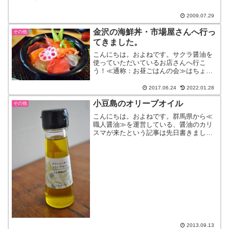
ってくださいね。（図々し...
2009.07.29
金沢の海鮮丼・市場屋さんへ行っ
その他
てきました。
こんにちは。およねです。サクラ醤油を
使っていただいているお店さんへ行こ
う！≪通称：お昼ごはんの会≫はちょっ
と番外編。（これは4月のことです）今回
はちょっと遠出をして金沢へ。今川酢造
2017.06.24
2022.01.28
さんの見学と、お昼ごはんは近江町市場
小豆島のオリーブオイル
の【市場屋】さんへ。地元...
その他
こんにちは。およねです。群馬県から≪
職人醤油≫を運営している、醤油のカリ
スマが来たという記事は先日書きまし
た。その職人醤油の方と一緒に来たの
が、小豆島で活動している醤油ソムリ
エ。兼、オリーブオイルソムリエ。もう
ね、すっごい醤油に詳しいの。質...
2013.09.13