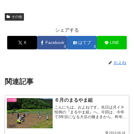
その他
シェアする
X
Facebook
はてブ
LINE
0
0
およね
関連記事
６月のまるやま組
その他
こんにちは。およねです。先日は月イチ
恒例の『まるやま組』へ。今回は、今年
で3年目になる大豆の種まきから。昨年は
けっこうまとまった収量があったので、
初めてお醤油を仕込みました。ただ今、
ウチの蔵で熟成中です。この季節、いろ
2013.06.16