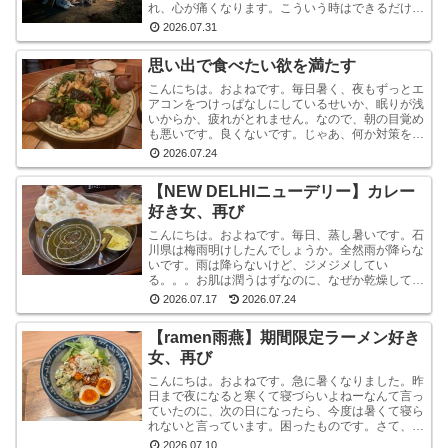
れ、心が痛くなります。こういう時はできるだけ情
報から離れたほうがいいと言いますが・・・気にな
2026.07.31
ります。気にな...
思い出で食べたい欲を満たす
こんにちは。およねです。毎日暑く、夜もずっとエ
アコンをつけっぱなしにしているせいか、眠りが浅
いからか、疲れがとれません。なので、朝の目覚め
も悪いです。良くないです。じゃあ、何か対策をし
ているかと言われれば、何もしていません。いや、
2026.07.24
ストレッチ...
【NEW DELHIニューデリー】カレー
好き女、再び
こんにちは。およねです。毎日、蒸し暑いです。石
川県は梅雨明けしたんでしょうか。全然雨が降らな
いです。雨は降らないけど、ジメジメしてい
る。。。お肌は潤うはずなのに、なぜか乾燥してい
ます。しかも、おでこと片方のこめかみだけ。年
2026.07.17
2026.07.24
齢？ストレス？？結...
【ramen雨燕】期間限定ラーメン好き
女、再び
こんにちは。およねです。急に暑くなりました。昨
日まで夜になると寒くて寝づらいよねーなんて言っ
ていたのに、次の日になったら、今度は暑くて寝ら
れないと言っています。困ったものです。さて、先
日金沢へ行ったとき、ひさしぶりにひとりラーメン
2026.07.10