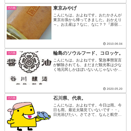
いろな菌が活発になるた...
東京みやげ
その他
こんにちは。およねです。おたかさんが
東京出張から帰ってきました。おかえり
～。お土産は？なに、なに？？『原宿』
原宿って。別に焼印押さなくても。ね。
でも、美味しそう～。原宿でも、新宿で
も何でもいいや。食べるのが楽しみ。≪
昨日の味噌汁・・水菜とた...
2010.06.04
輪島のソウルフード、コロッケ。
その他
こんにちは。およねです。緊急事態宣言
が解除されても、まだまだ観光客は少な
く地元民しかほぼいないんじゃないかと
いう輪島です。さて、わが家はカレーを
作ると決まって次の日は揚げ物をトッピ
ングします。最近は輪島のお肉屋さんの
揚げ物を買うことが多く、...
2020.05.20
石川県、代表。
その他
こんにちは。およねです。今日は雨。今
日も雨。最近太陽見ていないです・・。
日光浴びたい。さてさて、なんと航空学
園、勝ちました！！見事、能登勢として
は初めて甲子園出場です！おめでとうご
ざいます。サクラ醤油も甲子園に連れて