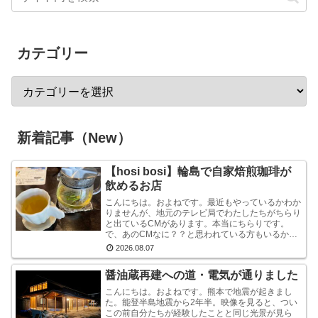
カテゴリー
新着記事（New）
【hosi bosi】輪島で自家焙煎珈琲が
飲めるお店
こんにちは。およねです。最近もやっているかわか
りませんが、地元のテレビ局でわたしたちがちらり
と出ているCMがあります。本当にちらりです。
で、あのCMなに？？と思われている方もいるかも
しれませんが、あれは『石川県信用保証協会』とい
2026.08.07
う、中小企業...
醤油蔵再建への道・電気が通りました
こんにちは。およねです。熊本で地震が起きまし
た。能登半島地震から2年半。映像を見ると、つい
この前自分たちが経験したことと同じ光景が見ら