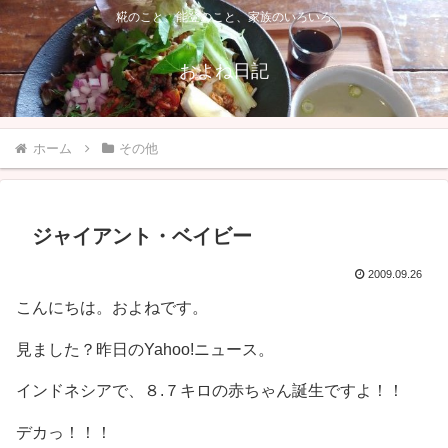
糀のこと、能登のこと、家族のいろいろ
およね日記
ホーム
その他
ジャイアント・ベイビー
2009.09.26
こんにちは。およねです。
見ました？昨日のYahoo!ニュース。
インドネシアで、８.７キロの赤ちゃん誕生ですよ！！
デカっ！！！