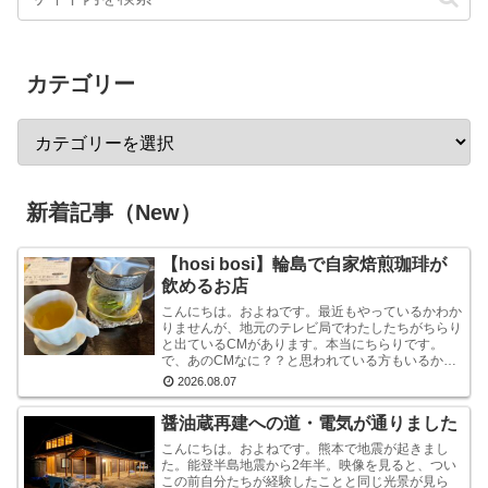
カテゴリー
新着記事（New）
【hosi bosi】輪島で自家焙煎珈琲が
飲めるお店
こんにちは。およねです。最近もやっているかわか
りませんが、地元のテレビ局でわたしたちがちらり
と出ているCMがあります。本当にちらりです。
で、あのCMなに？？と思われている方もいるかも
しれませんが、あれは『石川県信用保証協会』とい
2026.08.07
う、中小企業...
醤油蔵再建への道・電気が通りました
こんにちは。およねです。熊本で地震が起きまし
た。能登半島地震から2年半。映像を見ると、つい
この前自分たちが経験したことと同じ光景が見ら