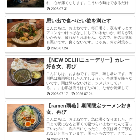
れ、心が痛くなります。こういう時はできるだけ情
報から離れたほうがいいと言いますが・・・気にな
2026.07.31
ります。気にな...
思い出で食べたい欲を満たす
こんにちは。およねです。毎日暑く、夜もずっとエ
アコンをつけっぱなしにしているせいか、眠りが浅
いからか、疲れがとれません。なので、朝の目覚め
も悪いです。良くないです。じゃあ、何か対策をし
ているかと言われれば、何もしていません。いや、
2026.07.24
ストレッチ...
【NEW DELHIニューデリー】カレー
好き女、再び
こんにちは。およねです。毎日、蒸し暑いです。石
川県は梅雨明けしたんでしょうか。全然雨が降らな
いです。雨は降らないけど、ジメジメしてい
る。。。お肌は潤うはずなのに、なぜか乾燥してい
ます。しかも、おでこと片方のこめかみだけ。年
2026.07.17
2026.07.24
齢？ストレス？？結...
【ramen雨燕】期間限定ラーメン好き
女、再び
こんにちは。およねです。急に暑くなりました。昨
日まで夜になると寒くて寝づらいよねーなんて言っ
ていたのに、次の日になったら、今度は暑くて寝ら
れないと言っています。困ったものです。さて、先
日金沢へ行ったとき、ひさしぶりにひとりラーメン
2026.07.10