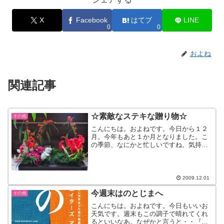
X
Facebook
はてブ
LINE
0
0
およね
関連記事
☆素敵なステキな贈り物☆
その他
こんにちは。およねです。今日から１２
月。今年もあと１か月となりました。こ
の季節、なにかと忙しいですね。気持ち
も何だか慌ただしくなりませんか？そん
な時は・・きれいなお花を見て、癒され
てみてはいかがでしょうか。なんて、ス
テキなこと言いましたが、...
2009.12.01
今週末はのとじまへ
その他
こんにちは。およねです。今日もいいお
天気です。週末もこの調子で晴れてくれ
るといいなあ。なぜかと言うと・・『の