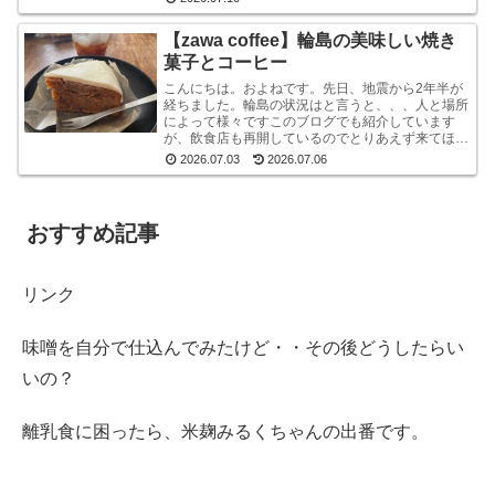
を堪能して...
【zawa coffee】輪島の美味しい焼き
菓子とコーヒー
こんにちは。およねです。先日、地震から2年半が
経ちました。輪島の状況はと言うと、、、人と場所
によって様々ですこのブログでも紹介しています
が、飲食店も再開しているのでとりあえず来てほし
いです。宿泊施設は少な目ですが、、、参考サイト
2026.07.03
2026.07.06
あとコンビニ...
おすすめ記事
リンク
味噌を自分で仕込んでみたけど・・その後どうしたらい
いの？
離乳食に困ったら、米麹みるくちゃんの出番です。