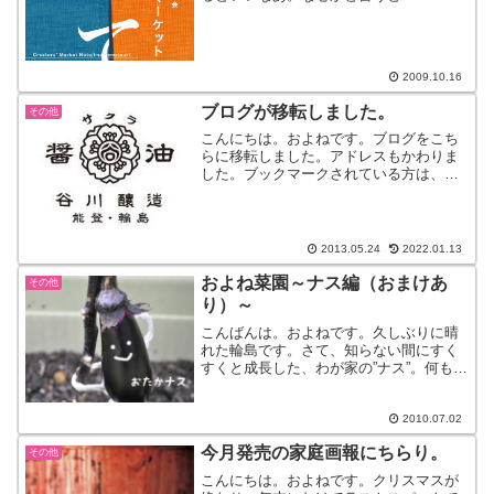
とじま手まつり2009』今年で３回目です
が、今年ようやく行けそうです！昨年は
妊婦だったので、断念。おととしは私用
があり、断念。明日・...
2009.10.16
ブログが移転しました。
その他
こんにちは。およねです。ブログをこち
らに移転しました。アドレスもかわりま
した。ブックマークされている方は、変
更お願いします。これからも引き続き、
およね日記をよろしくお願いいたしま
す。
2013.05.24
2022.01.13
およね菜園～ナス編（おまけあ
その他
り）～
こんばんは。およねです。久しぶりに晴
れた輪島です。さて、知らない間にすく
すくと成長した、わが家の”ナス”。何もし
ていないのにねーと思いきや、実はコソ
コソとおたかさんがお世話をしてくれて
いました。さすが、里山マイスター！！
2010.07.02
やることが違います。...
今月発売の家庭画報にちらり。
その他
こんにちは。およねです。クリスマスが