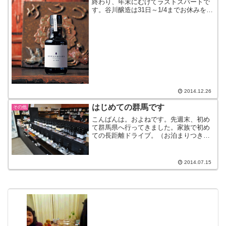
終わり、年末にむけてラストスパートで
す。谷川醸造は31日～1/4までお休みをい
ただきます。よろしくお願いいたしま
す。さて、先日取材がありました【家庭
画報】さんより明日発売の雑誌が届きま
した。ちょこっとだけ...
2014.12.26
はじめての群馬です
その他
こんばんは。およねです。先週末、初め
て群馬県へ行ってきました。家族で初め
ての長距離ドライブ。（お泊まりつき）
わが家は、ナビなし。スマホなし。アナ
ログ真っ只中なので、初めての土地はち
ょっとドキドキ。今どき、ナビがない、
2014.07.15
スマホもない、なんてめず...