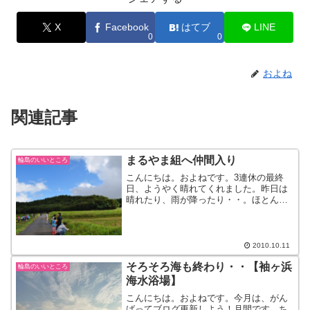
X
Facebook
はてブ
LINE
0
0
およね
関連記事
まるやま組へ仲間入り
輪島のいいところ
こんにちは。およねです。3連休の最終
日、ようやく晴れてくれました。昨日は
晴れたり、雨が降ったり・・。ほとんど
雨でした。そんな昨日、毎月行われてい
る『まるやま組』の活動に参加してきま
した。あ、危ない団体じゃないですよ。
クリーンです。輪島市の三...
2010.10.11
そろそろ海も終わり・・【袖ヶ浜
輪島のいいところ
海水浴場】
こんにちは。およねです。今月は、がん
ばってブログ更新しよう！月間です。ち