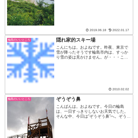
行ってみました。近くの山（かなりの低
山）なので、スニーカーで...
2019.06.18
2022.01.17
隠れ家的スキー場
輪島のいいところ
こんにちは。およねです。昨夜、東京で
雪が降ったそうです輪島市内は、すっか
り雪の姿は見かけません。が・・・ここ
は別。それは輪島市三井町。穴水町から
輪島市内にむかう途中の町です。その途
中、突如として現れるこの旗。”オープ
ン”何か気になるでしょ？...
2010.02.02
ぞうぞう鼻
輪島のいいところ
こんばんは。およねです。今日の輪島
は、一日すっきりしないお天気でした。
そんな中、今日は”ぞうぞう鼻”へ。ぞうぞ
う鼻？？なんやなんや？ぞうの鼻がどし
た？さて、なんでしょう。先日、こんな
展望デッキができました。あれ？結構高
くないかしら？？高所恐...