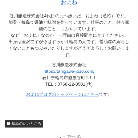
およね
谷川醸造株式会社4代目の元へ嫁いだ、およね（通称）です。
能登・輪島で醤油と味噌を作っています。仕事のこと、時々家
族のこと、つぶやいています。
なぜ「およね」なのか・・理由は直接聞きにきてください。
出身は金沢ですが今はすっかり輪島の人です。醤油屋の嫁らし
くないこともつぶやいたりしますがどうぞよろしくお願いしま
す。
谷川醸造株式会社
https://tanigawa-jozo.com/
石川県輪島市釜屋谷町2-1-1
TEL：0768-22-0501(代)
およねブログのトップページはこちら
です。
輪島のいいところ
シェアする