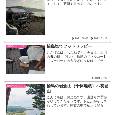
ょこちょこ更新するので、みなさまお見
逃しなく。（いや、見逃したら一気に読
めばいいだけだね）さて、そろそろ輪島
の海もクラゲが出始める時期・・。まだ
大丈夫だけど、お盆のころ...
2021.08.07
2022.01.17
輪島塩でフットセラピー
輪島のいいところ
こんばんは。およねです。今日は『土用
の丑の日』でした。輪島の【マルコー】
（スーパー）のうなぎのタレは、『サク
ラしょうゆ』を使って、作っているんで
すよ。だから美味しいー！！機会があっ
たら、ぜひ。さて、昨日書いた【塩の
駅】。オープニングイベント...
2010.07.27
輪島の岩倉山（千体地蔵）へ初登
輪島のいいところ
山
こんにちは。およねです。山登りの季節
がやってきたそうです。おたかがそわそ
わしています。家族の中で私だけ登らな
いのですが、今年はちょっとチャレンジ
してみようかなと思い、先日近くの山へ