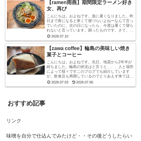
【ramen雨燕】期間限定ラーメン好き
女、再び
こんにちは。およねです。急に暑くなりました。昨
日まで夜になると寒くて寝づらいよねーなんて言っ
ていたのに、次の日になったら、今度は暑くて寝ら
れないと言っています。困ったものです。さて、先
日金沢へ行ったとき、ひさしぶりにひとりラーメン
2026.07.10
を堪能して...
【zawa coffee】輪島の美味しい焼き
菓子とコーヒー
こんにちは。およねです。先日、地震から2年半が
経ちました。輪島の状況はと言うと、、、人と場所
によって様々ですこのブログでも紹介しています
が、飲食店も再開しているのでとりあえず来てほし
いです。宿泊施設は少な目ですが、、、参考サイト
2026.07.03
2026.07.06
あとコンビニ...
おすすめ記事
リンク
味噌を自分で仕込んでみたけど・・その後どうしたらい