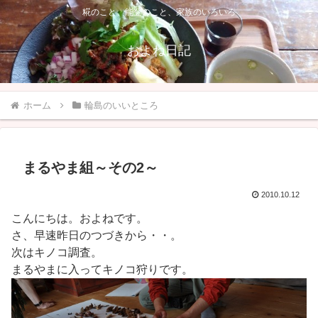
糀のこと、能登のこと、家族のいろいろ
およね日記
ホーム
輪島のいいところ
まるやま組～その2～
2010.10.12
こんにちは。およねです。
さ、早速昨日のつづきから・・。
次はキノコ調査。
まるやまに入ってキノコ狩りです。