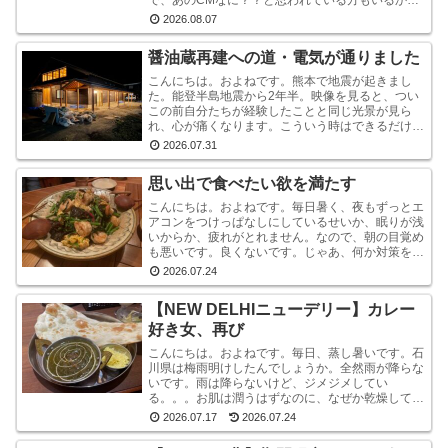
で、あのCMなに？？と思われている方もいるかも
しれませんが、あれは『石川県信用保証協会』とい
2026.08.07
う、中小企業...
醤油蔵再建への道・電気が通りました
こんにちは。およねです。熊本で地震が起きまし
た。能登半島地震から2年半。映像を見ると、つい
この前自分たちが経験したことと同じ光景が見ら
れ、心が痛くなります。こういう時はできるだけ情
報から離れたほうがいいと言いますが・・・気にな
2026.07.31
ります。気にな...
思い出で食べたい欲を満たす
こんにちは。およねです。毎日暑く、夜もずっとエ
アコンをつけっぱなしにしているせいか、眠りが浅
いからか、疲れがとれません。なので、朝の目覚め
も悪いです。良くないです。じゃあ、何か対策をし
ているかと言われれば、何もしていません。いや、
2026.07.24
ストレッチ...
【NEW DELHIニューデリー】カレー
好き女、再び
こんにちは。およねです。毎日、蒸し暑いです。石
川県は梅雨明けしたんでしょうか。全然雨が降らな
いです。雨は降らないけど、ジメジメしてい
る。。。お肌は潤うはずなのに、なぜか乾燥してい
ます。しかも、おでこと片方のこめかみだけ。年
2026.07.17
2026.07.24
齢？ストレス？？結...