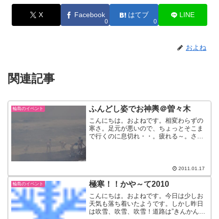
X
Facebook
はてブ
LINE
0
0
およね
関連記事
ふんどし姿でお神輿＠曽々木
輪島のイベント
こんにちは。およねです。相変わらずの
寒さ。足元が悪いので、ちょっとそこま
で行くのに息切れ・・。疲れる～。さて
さてそんな寒い中、ふんどし姿でお神輿
を担いで海の中に入るという、何ともス
パルタなお祭りを見に行ってきました。
『寒中みそぎフェスティバ...
2011.01.17
極寒！！かや～て2010
輪島のイベント
こんにちは。およねです。今日は少しお
天気も落ち着いたようです。しかし昨日
は吹雪、吹雪、吹雪！道路は”きんかんな