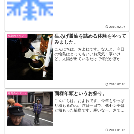
まなま”でしたあ、”きんかんなまなま”と
は、金沢弁で”雪が固まって、凍結してい
る状態”のことを言います。いま初めて使
いましたそんな...
2010.02.07
生あげ醤油を詰める体験をやって
輪島のイベント
みました。
こんにちは。およねです。なんと、今日
の輪島はとってもいいお天気！寒いけ
ど、太陽が出ているだけで何だかぽかぽ
かしますよね。貴重な晴れです。さて、
先日のブログにも書きましたが、先週の
発酵ツアーで生あげ醤油を詰めるという
体験をみなさまにやってもら...
2016.02.18
面様年頭というお祭り。
輪島のイベント
こんにちは。およねです。今年もやっぱ
り積もるのね。昨日一日で、40センチほ
ど積もった輪島です。寒いなー。さて一
昨日、輪島崎町で行われた『面様年頭』
というものを見に東京の元気なお姉さま
と行ってきました。”面様年頭”は厄除け神
事です。（国の重要...
2011.01.16