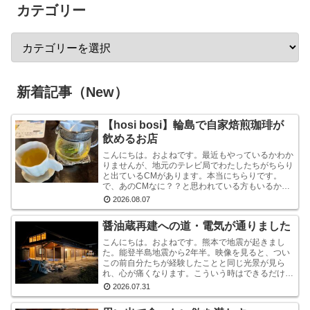
カテゴリー
新着記事（New）
【hosi bosi】輪島で自家焙煎珈琲が
飲めるお店
こんにちは。およねです。最近もやっているかわか
りませんが、地元のテレビ局でわたしたちがちらり
と出ているCMがあります。本当にちらりです。
で、あのCMなに？？と思われている方もいるかも
しれませんが、あれは『石川県信用保証協会』とい
2026.08.07
う、中小企業...
醤油蔵再建への道・電気が通りました
こんにちは。およねです。熊本で地震が起きまし
た。能登半島地震から2年半。映像を見ると、つい
この前自分たちが経験したことと同じ光景が見ら
れ、心が痛くなります。こういう時はできるだけ情
報から離れたほうがいいと言いますが・・・気にな
2026.07.31
ります。気にな...