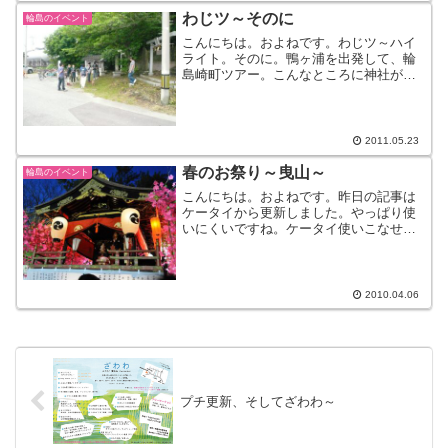
わじツ～そのに
輪島のイベント
こんにちは。およねです。わじツ～ハイ
ライト。そのに。鴨ヶ浦を出発して、輪
島崎町ツアー。こんなところに神社が。
しかも、ふたつ並んでいます。全然知ら
なかったー。正しい作法で参拝です。輪
島崎名物のリアカーの横を通る、エレク
トラ。その他、港へ行った...
2011.05.23
春のお祭り～曳山～
輪島のイベント
こんにちは。およねです。昨日の記事は
ケータイから更新しました。やっぱり使
いにくいですね。ケータイ使いこなせま
せん・・。さて、３日～行われていた
『曳山祭』今日が最終日です。今年の山
車。坂本竜馬ぜよ。（こんなんで合って
んの？）ステージでは大抽選...
2010.04.06
プチ更新、そしてざわわ～