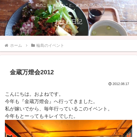
糀のこと、能登のこと、家族のいろいろ
およね日記
ホーム
輪島のイベント
金蔵万燈会2012
2012.08.17
こんにちは。およねです。
今年も『金蔵万燈会』へ行ってきました。
私が嫁いでから、毎年行っているこのイベント。
今年もとーってもキレイでした。