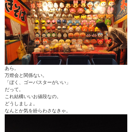
あら。
万燈会と関係ない。
「ぼく、ゴーバスターがいい」
だって。
これ結構いいお値段なの。
どうしましょ。
なんとか気を紛らわさなきゃ。