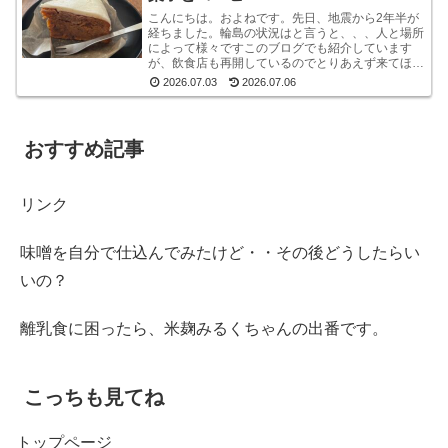
こんにちは。およねです。先日、地震から2年半が
経ちました。輪島の状況はと言うと、、、人と場所
によって様々ですこのブログでも紹介しています
が、飲食店も再開しているのでとりあえず来てほし
いです。宿泊施設は少な目ですが、、、参考サイト
2026.07.03
2026.07.06
あとコンビニ...
おすすめ記事
リンク
味噌を自分で仕込んでみたけど・・その後どうしたらい
いの？
離乳食に困ったら、米麹みるくちゃんの出番です。
こっちも見てね
トップページ