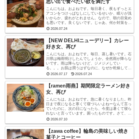
思い出で食べたい欲を満たす
こんにちは。およねです。毎日暑く、夜もずっとエ
アコンをつけっぱなしにしているせいか、眠りが浅
いからか、疲れがとれません。なので、朝の目覚め
も悪いです。良くないです。じゃあ、何か対策をし
ているかと言われれば、何もしていません。いや、
2026.07.24
ストレッチ...
【NEW DELHIニューデリー】カレー
好き女、再び
こんにちは。およねです。毎日、蒸し暑いです。石
川県は梅雨明けしたんでしょうか。全然雨が降らな
いです。雨は降らないけど、ジメジメしてい
る。。。お肌は潤うはずなのに、なぜか乾燥してい
ます。しかも、おでこと片方のこめかみだけ。年
2026.07.17
2026.07.24
齢？ストレス？？結...
【ramen雨燕】期間限定ラーメン好き
女、再び
こんにちは。およねです。急に暑くなりました。昨
日まで夜になると寒くて寝づらいよねーなんて言っ
ていたのに、次の日になったら、今度は暑くて寝ら
れないと言っています。困ったものです。さて、先
日金沢へ行ったとき、ひさしぶりにひとりラーメン
2026.07.10
を堪能して...
【zawa coffee】輪島の美味しい焼き
菓子とコーヒー