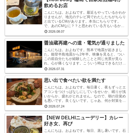
飲めるお店
こんにちは。およねです。最近もやっているかわか
りませんが、地元のテレビ局でわたしたちがちらり
と出ているCMがあります。本当にちらりです。
で、あのCMなに？？と思われている方もいるかも
しれませんが、あれは『石川県信用保証協会』とい
2026.08.07
う、中小企業...
醤油蔵再建への道・電気が通りました
こんにちは。およねです。熊本で地震が起きまし
た。能登半島地震から2年半。映像を見ると、つい
この前自分たちが経験したことと同じ光景が見ら
れ、心が痛くなります。こういう時はできるだけ情
報から離れたほうがいいと言いますが・・・気にな
2026.07.31
ります。気にな...
思い出で食べたい欲を満たす
こんにちは。およねです。毎日暑く、夜もずっとエ
アコンをつけっぱなしにしているせいか、眠りが浅
いからか、疲れがとれません。なので、朝の目覚め
も悪いです。良くないです。じゃあ、何か対策をし
ているかと言われれば、何もしていません。いや、
2026.07.24
ストレッチ...
【NEW DELHIニューデリー】カレー
好き女、再び
こんにちは。およねです。毎日、蒸し暑いです。石