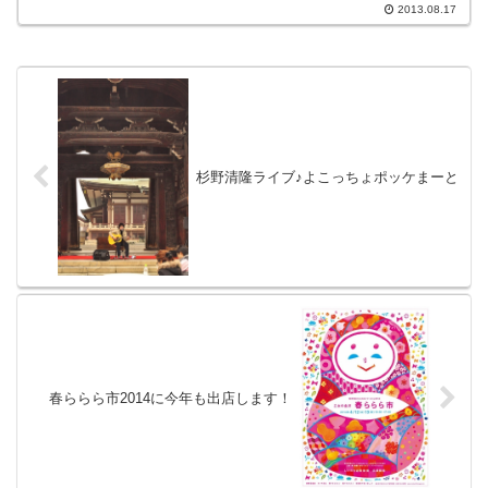
ルサソースを使った、『サルササン
2013.08.17
ド』。（”サ”ばっかり・・）...
杉野清隆ライブ♪よこっちょポッケまーと
春ららら市2014に今年も出店します！