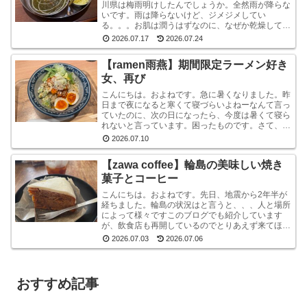
川県は梅雨明けしたんでしょうか。全然雨が降らな
いです。雨は降らないけど、ジメジメしてい
る。。。お肌は潤うはずなのに、なぜか乾燥してい
ます。しかも、おでこと片方のこめかみだけ。年
2026.07.17
2026.07.24
齢？ストレス？？結...
【ramen雨燕】期間限定ラーメン好き
女、再び
こんにちは。およねです。急に暑くなりました。昨
日まで夜になると寒くて寝づらいよねーなんて言っ
ていたのに、次の日になったら、今度は暑くて寝ら
れないと言っています。困ったものです。さて、先
日金沢へ行ったとき、ひさしぶりにひとりラーメン
2026.07.10
を堪能して...
【zawa coffee】輪島の美味しい焼き
菓子とコーヒー
こんにちは。およねです。先日、地震から2年半が
経ちました。輪島の状況はと言うと、、、人と場所
によって様々ですこのブログでも紹介しています
が、飲食店も再開しているのでとりあえず来てほし
いです。宿泊施設は少な目ですが、、、参考サイト
2026.07.03
2026.07.06
あとコンビニ...
おすすめ記事