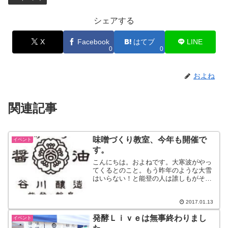
シェアする
X
Facebook
はてブ
LINE
0
0
およね
関連記事
味噌づくり教室、今年も開催で
イベント
す。
こんにちは。およねです。大寒波がやっ
てくるとのこと。もう昨年のような大雪
はいらない！と能登の人は誰しもがそう
思っています。でも寒いから醤油や味噌
の仕込みができるので、やっぱり四季は
大切です。（どっち！？）ということ
2017.01.13
で、今年も野々市の【ＨＵＭ...
発酵Ｌｉｖｅは無事終わりまし
イベント