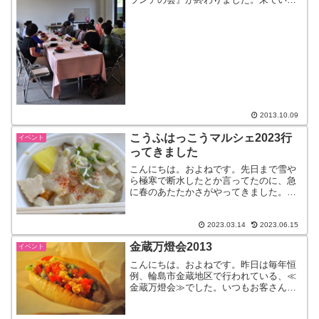
だいたみなさま、どうもありがとうござ
いました！だいぶ世間では落ち着いた、
塩麹ブーム。やっぱりブームだったのか
なー。でもこのおかげもあり...
2013.10.09
こうふはっこうマルシェ2023行
イベント
ってきました
こんにちは。およねです。先日まで雪や
ら極寒で断水したとか言ってたのに、急
に春のあたたかさがやってきました。こ
うなったらもう雪の心配なし！タイヤも
変えちゃおう！さて、先日、実に4年ぶり
という【こうふはっこうマルシェ】に参
2023.03.14
2023.06.15
加してきました。ここ数...
金蔵万燈会2013
イベント
こんにちは。およねです。昨日は毎年恒
例、輪島市金蔵地区で行われている、≪
金蔵万燈会≫でした。いつもお客さんで
行っているのですが、今回急きょ出店。
持っていったのは・・じゃじゃん。糀サ