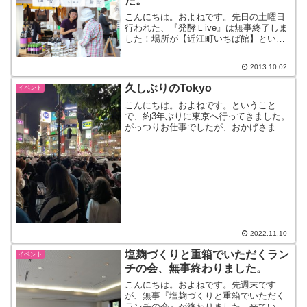
た。
こんにちは。およねです。先日の土曜日
行われた、『発酵Ｌive』は無事終了しま
した！場所が【近江町いちば館】という
ことで、どれぐらいの人が来てくれるの
か全く予想がつきませんでしたが、イベ
2013.10.02
ント目的で来てくれた方、通りすがりに
寄ってくれた方・・・...
久しぶりのTokyo
イベント
こんにちは。およねです。ということ
で、約3年ぶりに東京へ行ってきました。
がっつりお仕事でしたが、おかげさまで
ずーっと行きたかった『発酵デパートメ
ント』さんへ行くことができ、楽しい旅
でした！初めての下北沢は、オシャレな
お店が多く、お昼からお酒...
2022.11.10
塩麹づくりと重箱でいただくラン
イベント
チの会、無事終わりました。
こんにちは。およねです。先週末です
が、無事『塩麹づくりと重箱でいただく
ランチの会』が終わりました。来ていた