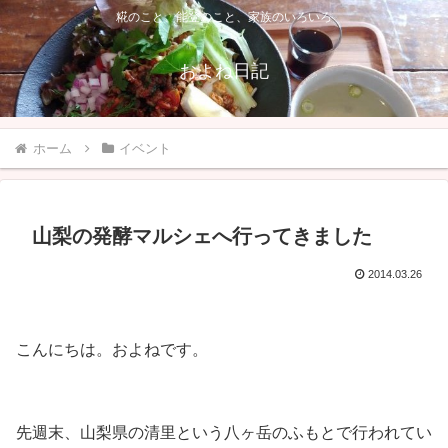
糀のこと、能登のこと、家族のいろいろ
およね日記
ホーム
イベント
山梨の発酵マルシェへ行ってきました
2014.03.26
こんにちは。およねです。
先週末、山梨県の清里という八ヶ岳のふもとで行われてい