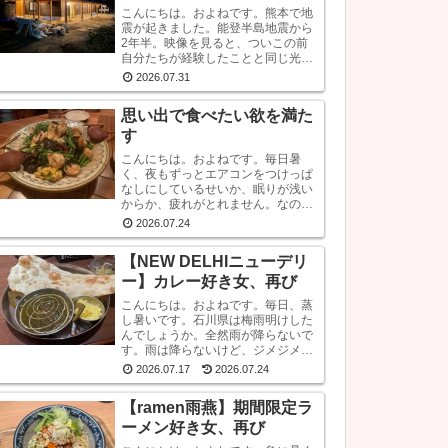
こんにちは。およねです。熊本で地
震が起きました。能登半島地震から
2年半。映像を見ると、ついこの前
自分たちが経験したことと同じ光景
が見られ、心が痛くなります。こう
2026.07.31
いう時はできるだけ情報から離れた
ほうがいいと言いますが・・・気に
思い出で食べたい欲を満た
なります。気にな...
す
こんにちは。およねです。毎日暑
く、夜もずっとエアコンをつけっぱ
なしにしているせいか、眠りが浅い
からか、疲れがとれません。なの
で、朝の目覚めも悪いです。良くな
2026.07.24
いです。じゃあ、何か対策をしてい
るかと言われれば、何もしていませ
【NEW DELHIニューデリ
ん。いや、ストレッチ...
ー】カレー好き女、再び
こんにちは。およねです。毎日、蒸
し暑いです。石川県は梅雨明けした
んでしょうか。全然雨が降らないで
す。雨は降らないけど、ジメジメし
ている。。。お肌は潤うはずなの
2026.07.17
2026.07.24
に、なぜか乾燥しています。しか
も、おでこと片方のこめかみだけ。
【ramen雨燕】期間限定ラ
年齢？ストレス？？結...
ーメン好き女、再び