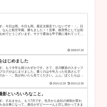
す。今日は雨。今日も雨。最近太陽見ていないです・・。日
、なんと航空学園、勝ちました！！見事、能登勢としては初
おめでとうございます。サクラ醤油も甲子園に連れてってく
2009.07.29
をはじめました
す。もう今年も残りわずかです。さて、谷川醸造のスタッフ
ブログがはじまりました。書くのは今年入った社員さんで
のか・・。気が向いたら見てください。ふふ。ぼくたちは書
2014.12.29
2014.12.30
撮影といろいろなこと。
す。すみません、もう7月です。先月から会社の体制が変わ
わる仕事になって、責任がずどーーーんと圧し掛かってきま