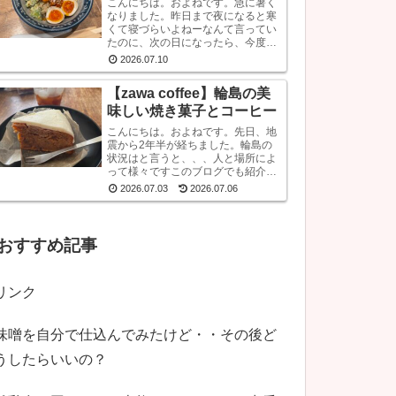
こんにちは。およねです。急に暑く
なりました。昨日まで夜になると寒
くて寝づらいよねーなんて言ってい
たのに、次の日になったら、今度は
暑くて寝られないと言っています。
2026.07.10
困ったものです。さて、先日金沢へ
行ったとき、ひさしぶりにひとりラ
【zawa coffee】輪島の美
ーメンを堪能して...
味しい焼き菓子とコーヒー
こんにちは。およねです。先日、地
震から2年半が経ちました。輪島の
状況はと言うと、、、人と場所によ
って様々ですこのブログでも紹介し
ていますが、飲食店も再開している
2026.07.03
2026.07.06
のでとりあえず来てほしいです。宿
泊施設は少な目ですが、、、参考サ
イトあとコンビニ...
おすすめ記事
リンク
味噌を自分で仕込んでみたけど・・その後ど
うしたらいいの？