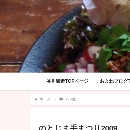
谷川醸造TOPページ
およねブログT
ホーム
その他
のとじま手まつり2009