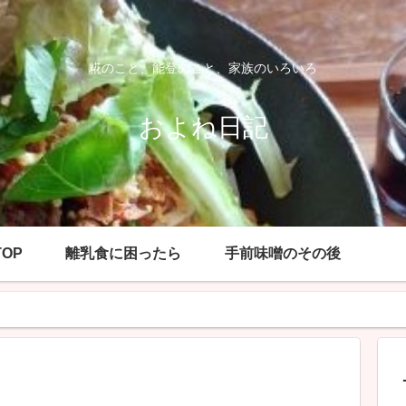
糀のこと、能登のこと、家族のいろいろ
およね日記
OP
離乳食に困ったら
手前味噌のその後