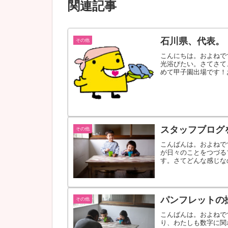
関連記事
石川県、代表。
その他
こんにちは。およねで
光浴びたい。さてさて
めて甲子園出場です！
ださいね。（図々し...
スタッフブログ
その他
こんばんは。およねで
が日々のことをつづる
す。さてどんな感じな
いてないよ。
パンフレットの
その他
こんばんは。およねで
り、わたしも数字に関