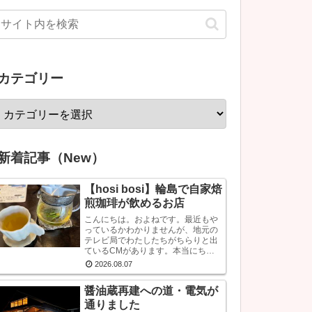
カテゴリー
新着記事（New）
【hosi bosi】輪島で自家焙
煎珈琲が飲めるお店
こんにちは。およねです。最近もや
っているかわかりませんが、地元の
テレビ局でわたしたちがちらりと出
ているCMがあります。本当にちら
りです。で、あのCMなに？？と思
2026.08.07
われている方もいるかもしれません
が、あれは『石川県信用保証協会』
醤油蔵再建への道・電気が
という、中小企業...
通りました