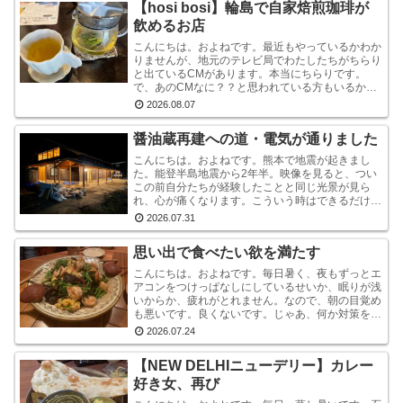
【hosi bosi】輪島で自家焙煎珈琲が
飲めるお店
こんにちは。およねです。最近もやっているかわか
りませんが、地元のテレビ局でわたしたちがちらり
と出ているCMがあります。本当にちらりです。
で、あのCMなに？？と思われている方もいるかも
しれませんが、あれは『石川県信用保証協会』とい
2026.08.07
う、中小企業...
醤油蔵再建への道・電気が通りました
こんにちは。およねです。熊本で地震が起きまし
た。能登半島地震から2年半。映像を見ると、つい
この前自分たちが経験したことと同じ光景が見ら
れ、心が痛くなります。こういう時はできるだけ情
報から離れたほうがいいと言いますが・・・気にな
2026.07.31
ります。気にな...
思い出で食べたい欲を満たす
こんにちは。およねです。毎日暑く、夜もずっとエ
アコンをつけっぱなしにしているせいか、眠りが浅
いからか、疲れがとれません。なので、朝の目覚め
も悪いです。良くないです。じゃあ、何か対策をし
ているかと言われれば、何もしていません。いや、
2026.07.24
ストレッチ...
【NEW DELHIニューデリー】カレー
好き女、再び