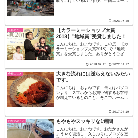
取り上げているのですが、全国ニュース
になると、あれから何か月が経ちまし
た、、、ぐらいでしか見かけなくなりま
した。そうだよね、みんなそこから離れ
ていたら、忘れる。普段の生...
2024.05.10
【カラーミーショップ大賞
会社のこと
2018】”地域賞”受賞しました！
こんにちは。およねです。この度、【カ
ラーミーショップ大賞2018】で『地域
賞』を受賞しました。ありがとうござい
ます！一昨年の『ジャンル賞』に引き続
き2度目の受賞で、とってもうれしく思い
2018.09.15
2022.01.17
ます。本当にありがとうございます。昨
大きな流れには逆らえないみたい
年、写真中心からイラ...
会社のこと
です。
こんにちは。およねです。最近はパソコ
ンより、スマホからお買い物するお客様
が増えているとのこと。そこでホームペ
ージやネットショップなどスマホ対応し
ないといけないという問題が出てきまし
た。もう世の中スマホが当たり前ですっ
2017.04.19
てよ。詐欺対策の為にも常...
もやもやスッキリな1週間
お醤油のこと
こんにちは。およねです。おたかさんが
ようやく復活し、久しぶりにブログを更