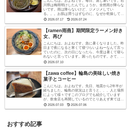
こんにちは。およねです。毎日、蒸し暑いです。石
川県は梅雨明けしたんでしょうか。全然雨が降らな
いです。雨は降らないけど、ジメジメしてい
る。。。お肌は潤うはずなのに、なぜか乾燥してい
ます。しかも、おでこと片方のこめかみだけ。年
2026.07.17
2026.07.24
齢？ストレス？？結...
【ramen雨燕】期間限定ラーメン好き
女、再び
こんにちは。およねです。急に暑くなりました。昨
日まで夜になると寒くて寝づらいよねーなんて言っ
ていたのに、次の日になったら、今度は暑くて寝ら
れないと言っています。困ったものです。さて、先
日金沢へ行ったとき、ひさしぶりにひとりラーメン
2026.07.10
を堪能して...
【zawa coffee】輪島の美味しい焼き
菓子とコーヒー
こんにちは。およねです。先日、地震から2年半が
経ちました。輪島の状況はと言うと、、、人と場所
によって様々ですこのブログでも紹介しています
が、飲食店も再開しているのでとりあえず来てほし
いです。宿泊施設は少な目ですが、、、参考サイト
2026.07.03
2026.07.06
あとコンビニ...
おすすめ記事