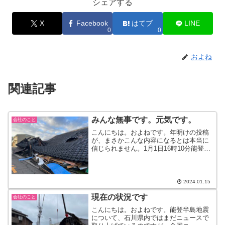
シェアする
X
Facebook
はてブ
LINE
0
0
およね
関連記事
みんな無事です。元気です。
会社のこと
こんにちは。およねです。年明けの投稿
が、まさかこんな内容になるとは本当に
信じられません。1月1日16時10分能登半
島で震度6強の地震が起こりました。あま
りの激しい揺れに、座り込むしかできず
お願い！助けて！！と天を仰ぎ見るしか
できませんでした...
2024.01.15
現在の状況です
会社のこと
こんにちは。およねです。能登半島地震
について、石川県内ではまだニュースで