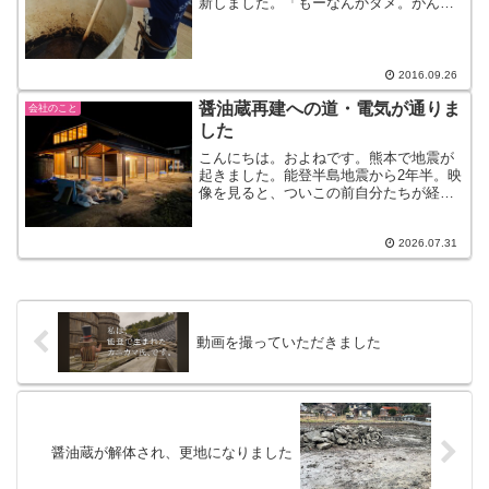
新しました。「もーなんかダメ。がんば
る気が何となく起きない・・。何かわか
らない不安でいっぱい。」と嘆き苦し
み、わたしも妻として何もできない自分
にモヤモヤし、ただただ見守...
2016.09.26
醤油蔵再建への道・電気が通りま
会社のこと
した
こんにちは。およねです。熊本で地震が
起きました。能登半島地震から2年半。映
像を見ると、ついこの前自分たちが経験
したことと同じ光景が見られ、心が痛く
なります。こういう時はできるだけ情報
から離れたほうがいいと言います
2026.07.31
が・・・気になります。気にな...
動画を撮っていただきました
醤油蔵が解体され、更地になりました