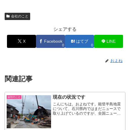
会社のこと
シェアする
X
Facebook
はてブ
LINE
0
0
およね
関連記事
現在の状況です
会社のこと
こんにちは。およねです。能登半島地震
について、石川県内ではまだニュースで
取り上げているのですが、全国ニュース
になると、あれから何か月が経ちまし
た、、、ぐらいでしか見かけなくなりま
した。そうだよね、みんなそこから離れ