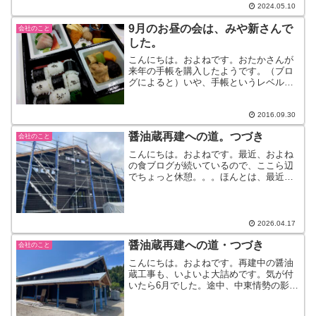
ていたら、忘れる。普段の生...
2024.05.10
9月のお昼の会は、みや新さんで
会社のこと
した。
こんにちは。およねです。おたかさんが
来年の手帳を購入したようです。（ブロ
グによると）いや、手帳というレベルの
大きさではなく、あれはノートです。だ
んだんと大きくなって、今やＡ4のノート
が手帳です。毎日のスケジュールを立
2016.09.30
て、それが終わったらぐし...
醤油蔵再建への道。つづき
会社のこと
こんにちは。およねです。最近、およね
の食ブログが続いているので、ここら辺
でちょっと休憩。。。ほんとは、最近メ
ンタルがすり減っていて、外食する元気
もなくいや、たまにしているけど写真を
撮り忘れる。というよりは、同じお店ば
かりに行っている。という...
2026.04.17
醤油蔵再建への道・つづき
会社のこと
こんにちは。およねです。再建中の醤油
蔵工事も、いよいよ大詰めです。気が付
いたら6月でした。途中、中東情勢の影響
で資材が入ってこないなどちょっとした
トラブルがあり、少しだけ工期が延びて