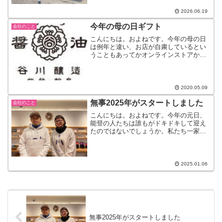
いますが、順調に進んでいます。今のと
ころ引き渡しは8月です...
2026.06.19
今年の母の日ギフト
会社のこと
こんにちは。およねです。今年の母の日
は例年と違い、お店が自粛しているとい
うこともあってかオンラインストアから
の注文が、いつも以上に多かったです。
みなさま、ありがとうございます。この
地方の田舎でつくる商品を、全国から買
ってくださる方がいて本当...
2020.05.09
無事2025年がスタートしました
会社のこと
こんにちは。およねです。今年の元日、
能登の人たちは誰もがドキドキして迎え
たのではないでしょうか。私たち一家
も、ハラハラドキドキしてあの時間を迎
えました。とりあえず、何事もなく過ぎ
ていったことに、ホッとしています。直
前まで、ストレスで娘はお腹...
2025.01.06
無事2025年がスタートしました