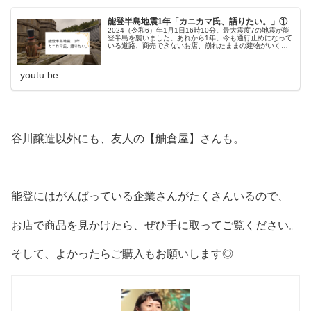
能登半島地震1年「カニカマ氏、語りたい。」①
2024（令和6）年1月1日16時10分。最大震度7の地震が能
登半島を襲いました。あれから1年。今も通行止めになって
いる道路、商売できないお店、崩れたままの建物がいくつ
もあります。そんな中、できることから一歩ずつ前に進も
うとする能登の人々の...
youtu.be
谷川醸造以外にも、友人の【舳倉屋】さんも。
能登にはがんばっている企業さんがたくさんいるので、
お店で商品を見かけたら、ぜひ手に取ってご覧ください。
そして、よかったらご購入もお願いします◎