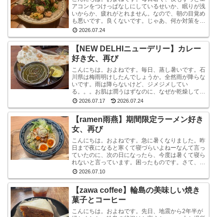
アコンをつけっぱなしにしているせいか、眠りが浅
いからか、疲れがとれません。なので、朝の目覚め
も悪いです。良くないです。じゃあ、何か対策をし
ているかと言われれば、何もしていません。いや、
2026.07.24
ストレッチ...
【NEW DELHIニューデリー】カレー
好き女、再び
こんにちは。およねです。毎日、蒸し暑いです。石
川県は梅雨明けしたんでしょうか。全然雨が降らな
いです。雨は降らないけど、ジメジメしてい
る。。。お肌は潤うはずなのに、なぜか乾燥してい
ます。しかも、おでこと片方のこめかみだけ。年
2026.07.17
2026.07.24
齢？ストレス？？結...
【ramen雨燕】期間限定ラーメン好き
女、再び
こんにちは。およねです。急に暑くなりました。昨
日まで夜になると寒くて寝づらいよねーなんて言っ
ていたのに、次の日になったら、今度は暑くて寝ら
れないと言っています。困ったものです。さて、先
日金沢へ行ったとき、ひさしぶりにひとりラーメン
2026.07.10
を堪能して...
【zawa coffee】輪島の美味しい焼き
菓子とコーヒー
こんにちは。およねです。先日、地震から2年半が