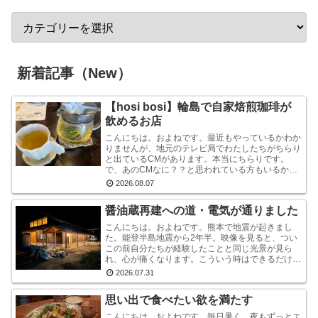
新着記事（New）
【hosi bosi】輪島で自家焙煎珈琲が
飲めるお店
こんにちは。およねです。最近もやっているかわか
りませんが、地元のテレビ局でわたしたちがちらり
と出ているCMがあります。本当にちらりです。
で、あのCMなに？？と思われている方もいるかも
しれませんが、あれは『石川県信用保証協会』とい
2026.08.07
う、中小企業...
醤油蔵再建への道・電気が通りました
こんにちは。およねです。熊本で地震が起きまし
た。能登半島地震から2年半。映像を見ると、つい
この前自分たちが経験したことと同じ光景が見ら
れ、心が痛くなります。こういう時はできるだけ情
報から離れたほうがいいと言いますが・・・気にな
2026.07.31
ります。気にな...
思い出で食べたい欲を満たす
こんにちは。およねです。毎日暑く、夜もずっとエ