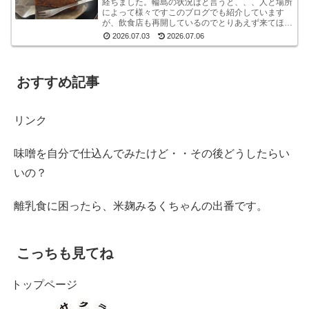
経ちました。輪島の状況はと言うと、、、人と場所
によって様々ですこのブログでも紹介しています
が、飲食店も再開しているのでとりあえず来てほし
いです。宿泊施設は少な目ですが、、、参考サイト
2026.07.03
2026.07.06
あとコンビニ...
おすすめ記事
リンク
味噌を自分で仕込んでみたけど・・その後どうしたらい
いの？
離乳食に困ったら、米麹みるくちゃんの出番です。
こっちも見てね
トップページ