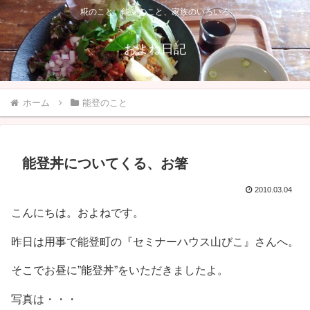
糀のこと、能登のこと、家族のいろいろ
およね日記
ホーム
能登のこと
能登丼についてくる、お箸
2010.03.04
こんにちは。およねです。
昨日は用事で能登町の『セミナーハウス山びこ』さんへ。
そこでお昼に”能登丼”をいただきましたよ。
写真は・・・