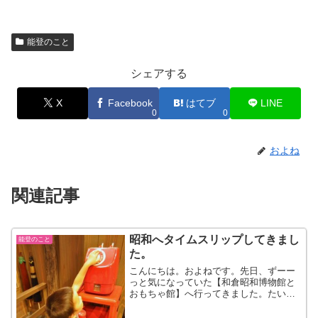
能登のこと
シェアする
X
Facebook
はてブ
LINE
0
0
およね
関連記事
昭和へタイムスリップしてきまし
能登のこと
た。
こんにちは。およねです。先日、ずーー
っと気になっていた【和倉昭和博物館と
おもちゃ館】へ行ってきました。たいし
て期待もせず、すぐ終わるかなと思って
いたら・・・いやいや、想像以上のボリ