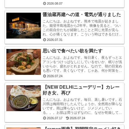
しれませんが、あれは『石川県信用保証協会』とい
2026.08.07
う、中小企業...
醤油蔵再建への道・電気が通りました
こんにちは。およねです。熊本で地震が起きまし
た。能登半島地震から2年半。映像を見ると、つい
この前自分たちが経験したことと同じ光景が見ら
れ、心が痛くなります。こういう時はできるだけ情
報から離れたほうがいいと言いますが・・・気にな
2026.07.31
ります。気にな...
思い出で食べたい欲を満たす
こんにちは。およねです。毎日暑く、夜もずっとエ
アコンをつけっぱなしにしているせいか、眠りが浅
いからか、疲れがとれません。なので、朝の目覚め
も悪いです。良くないです。じゃあ、何か対策をし
ているかと言われれば、何もしていません。いや、
2026.07.24
ストレッチ...
【NEW DELHIニューデリー】カレー
好き女、再び
こんにちは。およねです。毎日、蒸し暑いです。石
川県は梅雨明けしたんでしょうか。全然雨が降らな
いです。雨は降らないけど、ジメジメしてい
る。。。お肌は潤うはずなのに、なぜか乾燥してい
ます。しかも、おでこと片方のこめかみだけ。年
2026.07.17
2026.07.24
齢？ストレス？？結...