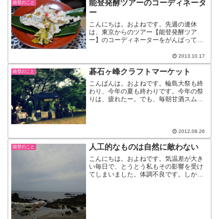
能登発酵ツアーのコーディネータ
能登のこと
ー
こんにちは。およねです。先週の連休
は、東京からのツアー【能登発酵ツア
ー】のコーディネーターをがんばってま
いりました。これは東京の≪日本発酵文
化協会≫の協力のもと、≪のと発酵文化
2013.10.17
活用推進協議会≫（長いっ！！）が主催
碁石ヶ峰クラフトマーケット
したもの。第1弾として、わた...
能登のこと
こんばんは。およねです。輪島大祭も終
わり、今年の夏も終わりです。今年の祭
りは、疲れたー。でも、毎朝甘酒スムー
ジーを飲んでいる私は元気なの！という
ことで、今日はお家でお休みせずに中能
登町へ。碁石ヶ峰へゴー！！『碁石ヶ峰
クラフトマーケット』お昼...
2012.08.26
人工的なものは自然に敵わない
能登のこと
こんにちは。およねです。気温差が大き
い毎日で、とうとう私もその影響を受け
てしまいました。体調不良です。しかも
私だけ。単独です。寒いのか暑いのか、
もうよくわかなんないですよね。こうい
う日が続くと、地球って大丈夫かなと思
ってしまいます。小さいこ...