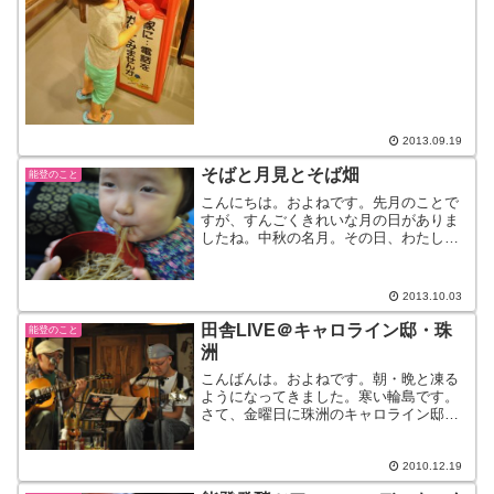
ューム。昭和へタイムスリップです。こ
のスマホ世代には、もはや...
2013.09.19
そばと月見とそば畑
能登のこと
こんにちは。およねです。先月のことで
すが、すんごくきれいな月の日がありま
したね。中秋の名月。その日、わたした
ちは珠洲市の狼煙（のろし）地区で満開
のそば畑の花と、月、そしておそばを食
べるという、何ともステキな会へ行って
2013.10.03
きました。狼煙でとれたお...
田舎LIVE＠キャロライン邸・珠
能登のこと
洲
こんばんは。およねです。朝・晩と凍る
ようになってきました。寒い輪島です。
さて、金曜日に珠洲のキャロライン邸で
ライブがあるとTenChoさんからお誘いが
あったので、それはぜひぜひとのことで
行ってきました。輪島を出る頃は雨だっ
2010.12.19
たお天気も、角を曲...