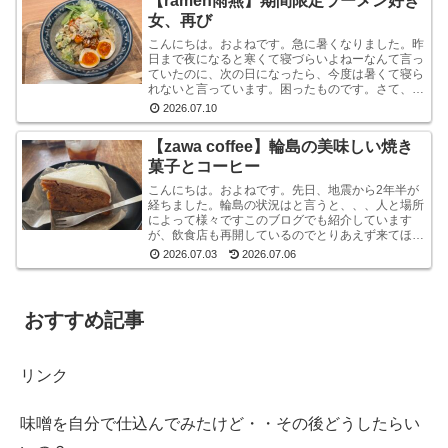
【ramen雨燕】期間限定ラーメン好き
女、再び
こんにちは。およねです。急に暑くなりました。昨
日まで夜になると寒くて寝づらいよねーなんて言っ
ていたのに、次の日になったら、今度は暑くて寝ら
れないと言っています。困ったものです。さて、先
日金沢へ行ったとき、ひさしぶりにひとりラーメン
2026.07.10
を堪能して...
【zawa coffee】輪島の美味しい焼き
菓子とコーヒー
こんにちは。およねです。先日、地震から2年半が
経ちました。輪島の状況はと言うと、、、人と場所
によって様々ですこのブログでも紹介しています
が、飲食店も再開しているのでとりあえず来てほし
いです。宿泊施設は少な目ですが、、、参考サイト
2026.07.03
2026.07.06
あとコンビニ...
おすすめ記事
リンク
味噌を自分で仕込んでみたけど・・その後どうしたらい