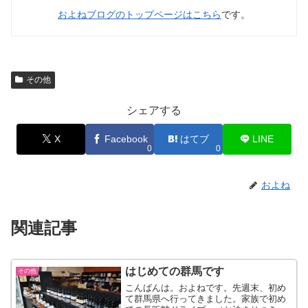
およねブログのトップページはこちら
です。
その他
シェアする
X
Facebook
はてブ
LINE
0
0
およね
関連記事
はじめての群馬です
その他
こんばんは。およねです。先週末、初め
て群馬県へ行ってきました。家族で初め