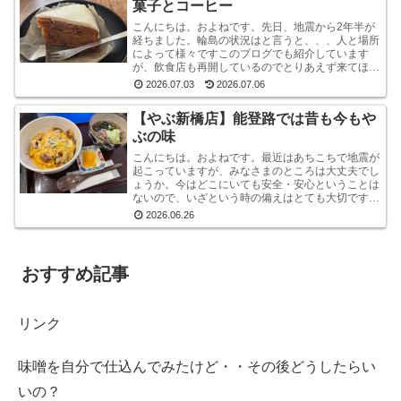
菓子とコーヒー
こんにちは。およねです。先日、地震から2年半が
経ちました。輪島の状況はと言うと、、、人と場所
によって様々ですこのブログでも紹介しています
が、飲食店も再開しているのでとりあえず来てほし
いです。宿泊施設は少な目ですが、、、参考サイト
2026.07.03
2026.07.06
あとコンビニ...
【やぶ新橋店】能登路では昔も今もや
ぶの味
こんにちは。およねです。最近はあちこちで地震が
起こっていますが、みなさまのところは大丈夫でし
ょうか。今はどこにいても安全・安心ということは
ないので、いざという時の備えはとても大切です。
わが家もいつ何時のために、備蓄をしております。
2026.06.26
（とは言え...
おすすめ記事
リンク
味噌を自分で仕込んでみたけど・・その後どうしたらい
いの？