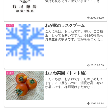
気持ち良さそうに寝ています・・。さ
て、明日７月１日は「氷室の日」。ん？
なにそれ？？説明ができないので（すみ
ません・・）、詳しいことはコチラ。こ
れは金沢の風習で、この日に...
2009.06.30
わが家のラスクブーム
その他
こんにちは。およねです。寒い。ここ最
近、とっても寒いですね。今日の輪島も
真冬並みの寒さです。雪がちらつくほど
ですさて、そんな寒い中おたかさんが京
都へ行ってきました。そのお土産。みん
な大好き”ラスク”です。ただのラスクでは
ありません。黒七味で...
2010.03.09
およね菜園（トマト編）
その他
こんにちは。およねです。じめじめして
ます。３０度ないのに、湿度が高いせい
か暑いです。梅雨明けまだかな～。この
暑いなか、すくすく育っているのがわが
家の野菜たち。ただ今、収穫真っ盛りな
のが『フルーツトマト』甘くてとっても
おいしい！！あれ？あれあ...
2009.07.14