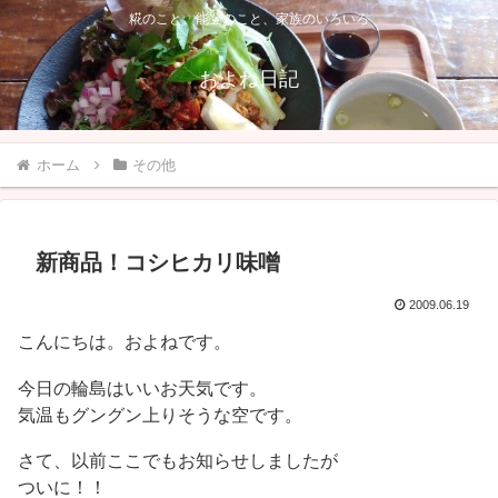
糀のこと、能登のこと、家族のいろいろ
およね日記
ホーム
その他
新商品！コシヒカリ味噌
2009.06.19
こんにちは。およねです。
今日の輪島はいいお天気です。
気温もグングン上りそうな空です。
さて、以前ここでもお知らせしましたが
ついに！！