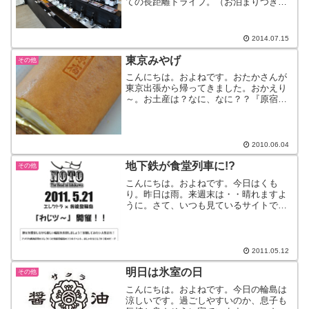
ての長距離ドライブ。（お泊まりつき）
わが家は、ナビなし。スマホなし。アナ
ログ真っ只中なので、初めての土地はち
ょっとドキドキ。今どき、ナビがない、
2014.07.15
スマホもない、なんてめず...
東京みやげ
その他
こんにちは。およねです。おたかさんが
東京出張から帰ってきました。おかえり
～。お土産は？なに、なに？？『原宿』
原宿って。別に焼印押さなくても。ね。
でも、美味しそう～。原宿でも、新宿で
も何でもいいや。食べるのが楽しみ。≪
昨日の味噌汁・・水菜とた...
2010.06.04
地下鉄が食堂列車に!?
その他
こんにちは。およねです。今日はくも
り。昨日は雨。来週末は・・晴れますよ
うに。さて、いつも見ているサイトで見
つけた動画。それは今月の始まり、5月1
日の出来事。ランチの予約をしたニュー
ヨーカーたちが連れていかれたの
は、・・地下鉄の車内。座席に座...
2011.05.12
明日は氷室の日
その他
こんにちは。およねです。今日の輪島は
涼しいです。過ごしやすいのか、息子も