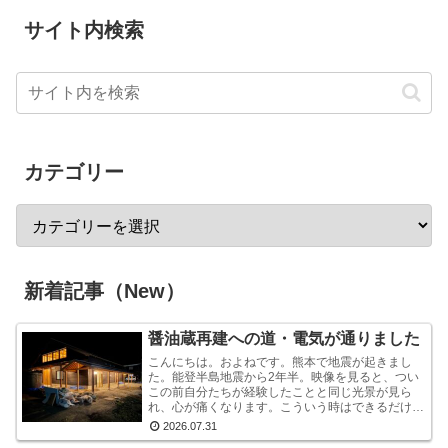
サイト内検索
カテゴリー
新着記事（New）
醤油蔵再建への道・電気が通りました
こんにちは。およねです。熊本で地震が起きまし
た。能登半島地震から2年半。映像を見ると、つい
この前自分たちが経験したことと同じ光景が見ら
れ、心が痛くなります。こういう時はできるだけ情
報から離れたほうがいいと言いますが・・・気にな
2026.07.31
ります。気にな...