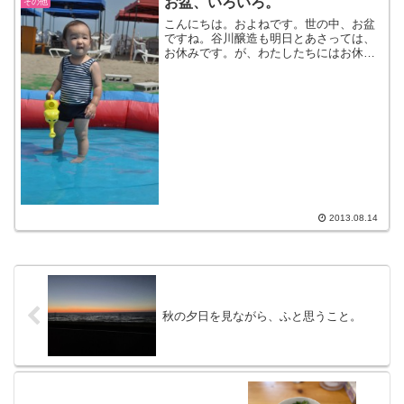
お盆、いろいろ。
その他
こんにちは。およねです。世の中、お盆
ですね。谷川醸造も明日とあさっては、
お休みです。が、わたしたちにはお休み
なんてありません！働きます。今、動け
るときに動かないと。ね。いつするの？
（っていうアレ）最近、わたしたちは昔
ながらの作り方を再生させ...
2013.08.14
秋の夕日を見ながら、ふと思うこと。