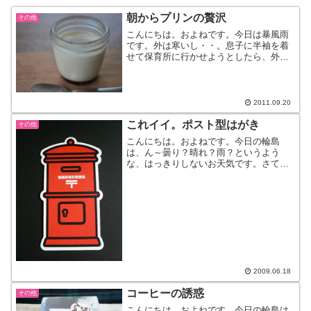
朝からプリンの贅沢
その他
こんにちは。およねです。今日は暴風雨
です。外は寒いし・・。息子に半袖を着
せて保育所に行かせようとしたら、外へ
出たとたん、一歩も動かず。固まるよ
ね。寒いもん。長袖羽織ったら、無事動
きました。そんなこんなで、昨日は久し
ぶりにおたかパティシエ登場...
2011.09.20
これイイ。ポスト型はがき
その他
こんにちは。およねです。今日の輪島
は、ん～曇り？晴れ？雨？というよう
な、はっきりしないお天気です。さて、
先日郵便局に行ったらこんなものが。
『ポスト型はがき』よ～く見ると、真ん
中に郵便局の名前が。ちなみにこれは”輪
島昭南町郵便局”近所の郵便局...
2009.06.18
コーヒーの誘惑
その他
こんにちは。およねです。今日の輪島は