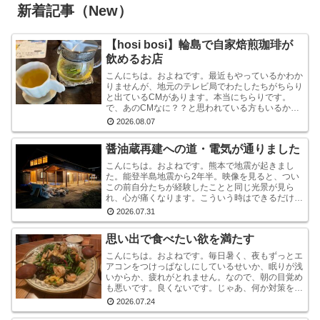
新着記事（New）
【hosi bosi】輪島で自家焙煎珈琲が
飲めるお店
こんにちは。およねです。最近もやっているかわか
りませんが、地元のテレビ局でわたしたちがちらり
と出ているCMがあります。本当にちらりです。
で、あのCMなに？？と思われている方もいるかも
しれませんが、あれは『石川県信用保証協会』とい
2026.08.07
う、中小企業...
醤油蔵再建への道・電気が通りました
こんにちは。およねです。熊本で地震が起きまし
た。能登半島地震から2年半。映像を見ると、つい
この前自分たちが経験したことと同じ光景が見ら
れ、心が痛くなります。こういう時はできるだけ情
報から離れたほうがいいと言いますが・・・気にな
2026.07.31
ります。気にな...
思い出で食べたい欲を満たす
こんにちは。およねです。毎日暑く、夜もずっとエ
アコンをつけっぱなしにしているせいか、眠りが浅
いからか、疲れがとれません。なので、朝の目覚め
も悪いです。良くないです。じゃあ、何か対策をし
ているかと言われれば、何もしていません。いや、
2026.07.24
ストレッチ...