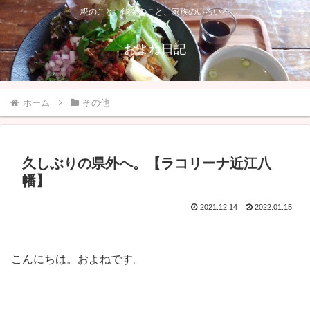
糀のこと、能登のこと、家族のいろいろ
およね日記
ホーム
その他
久しぶりの県外へ。【ラコリーナ近江八
幡】
2021.12.14
2022.01.15
こんにちは。およねです。