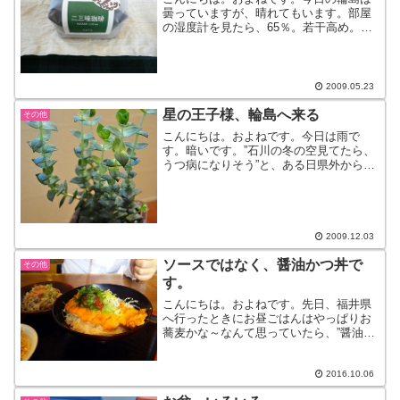
曇っていますが、晴れてもいます。部屋
の湿度計を見たら、65％。若干高め。で
も、お肌が乾燥しなくて嬉しいです。さ
て、先日行った珠洲で珈琲といえばコ
コ。と言われる、『ニ三味珈琲』のカフ
ェに行ってきました。店内...
2009.05.23
星の王子様、輪島へ来る
その他
こんにちは。およねです。今日は雨で
す。暗いです。”石川の冬の空見てたら、
うつ病になりそう”と、ある日県外から嫁
いできた方に言われました。ほんとに。
暗すぎるもん。気分を明るくしてくれる
ものないかな～。これ。多肉植物。和名
『星の王子様』あら、素...
2009.12.03
ソースではなく、醤油かつ丼で
その他
す。
こんにちは。およねです。先日、福井県
へ行ったときにお昼ごはんはやっぱりお
蕎麦かな～なんて思っていたら、”醤油か
つ丼”というものを見つけたので食べに行
ってみました。福井は”ソースかつ丼”が有
名なのですが、これは”醤油”甘めでサラッ
2016.10.06
としたお醤油...