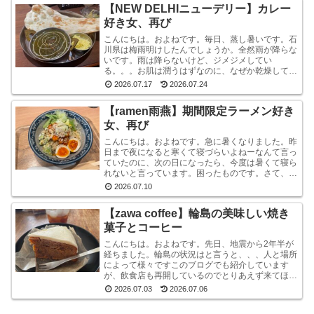
【NEW DELHIニューデリー】カレー
好き女、再び
こんにちは。およねです。毎日、蒸し暑いです。石
川県は梅雨明けしたんでしょうか。全然雨が降らな
いです。雨は降らないけど、ジメジメしてい
る。。。お肌は潤うはずなのに、なぜか乾燥してい
ます。しかも、おでこと片方のこめかみだけ。年
2026.07.17
2026.07.24
齢？ストレス？？結...
【ramen雨燕】期間限定ラーメン好き
女、再び
こんにちは。およねです。急に暑くなりました。昨
日まで夜になると寒くて寝づらいよねーなんて言っ
ていたのに、次の日になったら、今度は暑くて寝ら
れないと言っています。困ったものです。さて、先
日金沢へ行ったとき、ひさしぶりにひとりラーメン
2026.07.10
を堪能して...
【zawa coffee】輪島の美味しい焼き
菓子とコーヒー
こんにちは。およねです。先日、地震から2年半が
経ちました。輪島の状況はと言うと、、、人と場所
によって様々ですこのブログでも紹介しています
が、飲食店も再開しているのでとりあえず来てほし
いです。宿泊施設は少な目ですが、、、参考サイト
2026.07.03
2026.07.06
あとコンビニ...