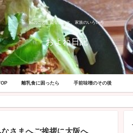
糀のこと、能登のこと、家族のいろいろ
およね日記
OP
離乳食に困ったら
手前味噌のその後
みなさまへご挨拶に大阪へ