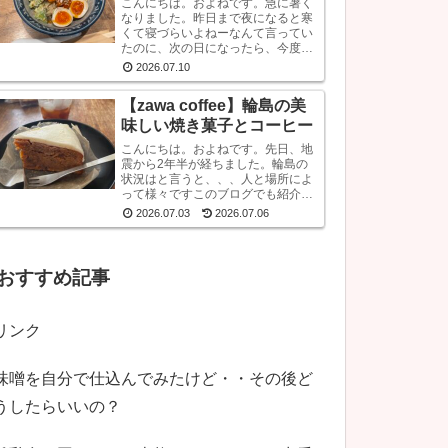
こんにちは。およねです。急に暑く
なりました。昨日まで夜になると寒
くて寝づらいよねーなんて言ってい
たのに、次の日になったら、今度は
暑くて寝られないと言っています。
2026.07.10
困ったものです。さて、先日金沢へ
行ったとき、ひさしぶりにひとりラ
【zawa coffee】輪島の美
ーメンを堪能して...
味しい焼き菓子とコーヒー
こんにちは。およねです。先日、地
震から2年半が経ちました。輪島の
状況はと言うと、、、人と場所によ
って様々ですこのブログでも紹介し
ていますが、飲食店も再開している
2026.07.03
2026.07.06
のでとりあえず来てほしいです。宿
泊施設は少な目ですが、、、参考サ
イトあとコンビニ...
おすすめ記事
リンク
味噌を自分で仕込んでみたけど・・その後ど
うしたらいいの？