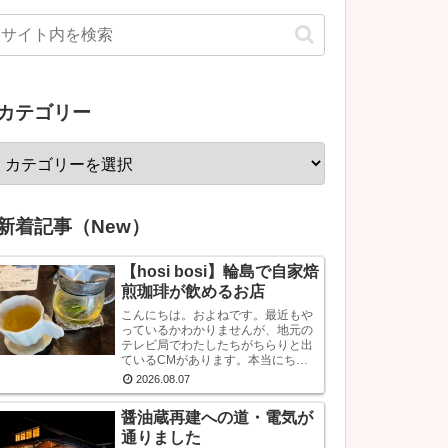
カテゴリー
新着記事（New）
【hosi bosi】輪島で自家焙
煎珈琲が飲めるお店
こんにちは。およねです。最近もや
っているかわかりませんが、地元の
テレビ局でわたしたちがちらりと出
ているCMがあります。本当にちら
りです。で、あのCMなに？？と思
2026.08.07
われている方もいるかもしれません
が、あれは『石川県信用保証協会』
醤油蔵再建への道・電気が
という、中小企業...
通りました