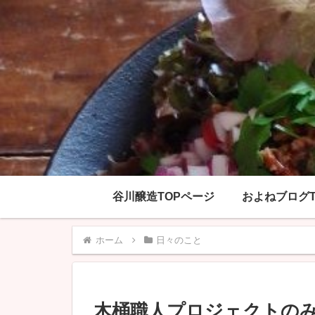
谷川醸造TOPページ
およねブログT
ホーム
日々のこと
木桶職人プロジェクトの