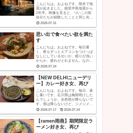
こんにちは。およねです。熊本で地
震が起きました。能登半島地震から
2年半。映像を見ると、ついこの前
自分たちが経験したことと同じ光景
が見られ、心が痛くなります。こう
2026.07.31
いう時はできるだけ情報から離れた
ほうがいいと言いますが・・・気に
思い出で食べたい欲を満た
なります。気にな...
す
こんにちは。およねです。毎日暑
く、夜もずっとエアコンをつけっぱ
なしにしているせいか、眠りが浅い
からか、疲れがとれません。なの
で、朝の目覚めも悪いです。良くな
2026.07.24
いです。じゃあ、何か対策をしてい
るかと言われれば、何もしていませ
【NEW DELHIニューデリ
ん。いや、ストレッチ...
ー】カレー好き女、再び
こんにちは。およねです。毎日、蒸
し暑いです。石川県は梅雨明けした
んでしょうか。全然雨が降らないで
す。雨は降らないけど、ジメジメし
ている。。。お肌は潤うはずなの
2026.07.17
2026.07.24
に、なぜか乾燥しています。しか
も、おでこと片方のこめかみだけ。
【ramen雨燕】期間限定ラ
年齢？ストレス？？結...
ーメン好き女、再び