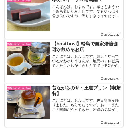
こんばんは。およねです。寒さもようや
く落ち着いたみたいです。でもやっぱり
雪は良いですね。降りすぎはイヤだけ
ど。北陸の冬は雪がないと。さて、もう
すぐで今年も終わりです。この時期にな
ると、金沢は『福梅』。輪島は・・『水
ようかん』冬に水ようかんで...
2009.12.22
【hosi bosi】輪島で自家焙煎珈
輪島のおいしいもん
琲が飲めるお店
こんにちは。およねです。最近もやって
いるかわかりませんが、地元のテレビ局
でわたしたちがちらりと出ているCMがあ
ります。本当にちらりです。で、あのCM
なに？？と思われている方もいるかもし
れませんが、あれは『石川県信用保証協
2026.08.07
会』という、中小企業...
昔ながらのザ・王道プリン【喫茶
輪島のおいしいもん
翁】
こんにちは。およねです。先日初雪が降
りました。ちらちらですが、あーーまた
この季節がやってきた、沖縄の気温がう
らやましいーと思う日々です。さて、先
日またもやランチ時間（輪島は13時半を
過ぎると、ほとんどのお店がランチ営業
2022.12.15
終了に向かいはじめます...