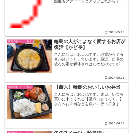
湿度もググーーッとアップこれからそん
な日が続きそうですね～。さてと、ただ
今山菜の時期です。あちこちに山菜が生
えているそうで、路肩に車を止めては採
っている人をよく見かけま...
2010.05.18
輪島の人がこよなく愛するお店が
輪島のおいしいもん
復活【かど長】
こんにちは。およねです。地震から７ヵ
月が経とうとしています。最近、自宅の
後ろの家が解体されはじめたのですが１
軒家がなくなるだけで、こんなに変わる
んだと思うぐらい、、、見慣れた景色や
風景が変わると、違和感ありますね。さ
2024.08.01
て、そんな中でも谷川醸造...
【藤六】輪島のおいしいお弁当
輪島のおいしいもん
こんにちは。およねです。先日、いつも
買いに来てくれる【藤六（とうろく）】
さんへお弁当などを買いに行ってきまし
た。藤六さんは、地震前まで【いろり庵
藤六】という名前で料理旅館を営んでい
ました。「藤六さんでいただいたごはん
が美味しくて、醤油は谷川...
2026.06.04
冬のスイーツ～輪島編～
輪島のおいしいもん