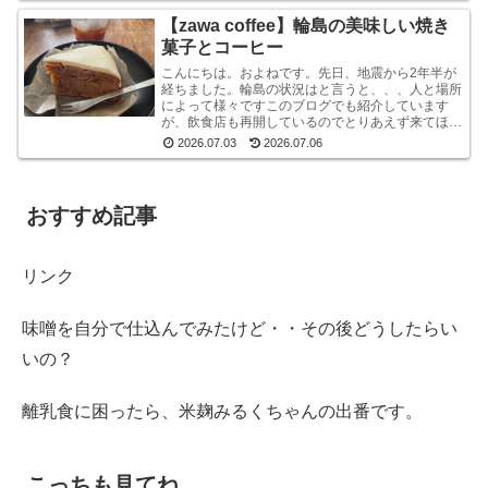
【zawa coffee】輪島の美味しい焼き
菓子とコーヒー
こんにちは。およねです。先日、地震から2年半が
経ちました。輪島の状況はと言うと、、、人と場所
によって様々ですこのブログでも紹介しています
が、飲食店も再開しているのでとりあえず来てほし
いです。宿泊施設は少な目ですが、、、参考サイト
2026.07.03
2026.07.06
あとコンビニ...
おすすめ記事
リンク
味噌を自分で仕込んでみたけど・・その後どうしたらい
いの？
離乳食に困ったら、米麹みるくちゃんの出番です。
こっちも見てね