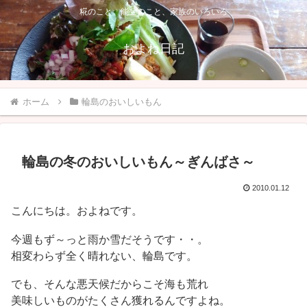
糀のこと、能登のこと、家族のいろいろ
およね日記
ホーム
輪島のおいしいもん
輪島の冬のおいしいもん～ぎんばさ～
2010.01.12
こんにちは。およねです。
今週もず～っと雨か雪だそうです・・。
相変わらず全く晴れない、輪島です。
でも、そんな悪天候だからこそ海も荒れ
美味しいものがたくさん獲れるんですよね。