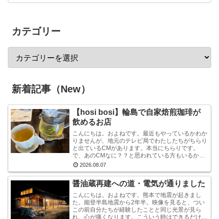
カテゴリー
新着記事（New）
【hosi bosi】輪島で自家焙煎珈琲が
飲めるお店
こんにちは。およねです。最近もやっているかわか
りませんが、地元のテレビ局でわたしたちがちらり
と出ているCMがあります。本当にちらりです。
で、あのCMなに？？と思われている方もいるかも
しれませんが、あれは『石川県信用保証協会』とい
2026.08.07
う、中小企業...
醤油蔵再建への道・電気が通りました
こんにちは。およねです。熊本で地震が起きまし
た。能登半島地震から2年半。映像を見ると、つい
この前自分たちが経験したことと同じ光景が見ら
れ、心が痛くなります。こういう時はできるだけ情