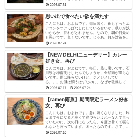
報から離れたほうがいいと言いますが・・・気にな
2026.07.31
ります。気にな...
思い出で食べたい欲を満たす
こんにちは。およねです。毎日暑く、夜もずっとエ
アコンをつけっぱなしにしているせいか、眠りが浅
いからか、疲れがとれません。なので、朝の目覚め
も悪いです。良くないです。じゃあ、何か対策をし
ているかと言われれば、何もしていません。いや、
2026.07.24
ストレッチ...
【NEW DELHIニューデリー】カレー
好き女、再び
こんにちは。およねです。毎日、蒸し暑いです。石
川県は梅雨明けしたんでしょうか。全然雨が降らな
いです。雨は降らないけど、ジメジメしてい
る。。。お肌は潤うはずなのに、なぜか乾燥してい
ます。しかも、おでこと片方のこめかみだけ。年
2026.07.17
2026.07.24
齢？ストレス？？結...
【ramen雨燕】期間限定ラーメン好き
女、再び
こんにちは。およねです。急に暑くなりました。昨
日まで夜になると寒くて寝づらいよねーなんて言っ
ていたのに、次の日になったら、今度は暑くて寝ら
れないと言っています。困ったものです。さて、先
日金沢へ行ったとき、ひさしぶりにひとりラーメン
2026.07.10
を堪能して...