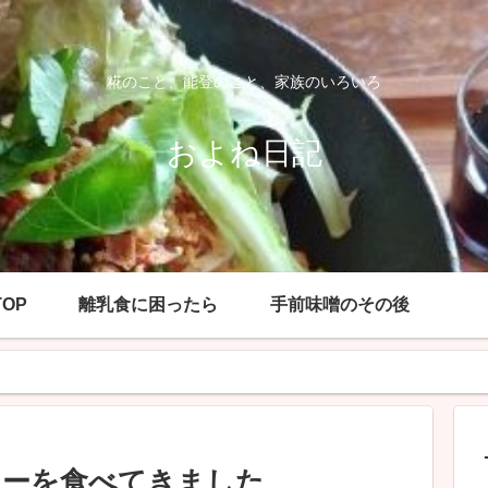
糀のこと、能登のこと、家族のいろいろ
およね日記
OP
離乳食に困ったら
手前味噌のその後
レーを食べてきました