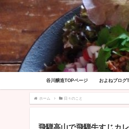
谷川醸造TOPページ
およねブログT
ホーム
日々のこと
飛騨高山で飛騨牛すじカ