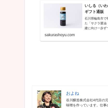
いしる（いわし
ギフト通販
石川県輪島市で
た「サクラ醤油
建に向け一歩ず
地元の味を、大切
sakurashoyu.com
およね
谷川醸造株式会社4代目の
味噌を作っています。仕事