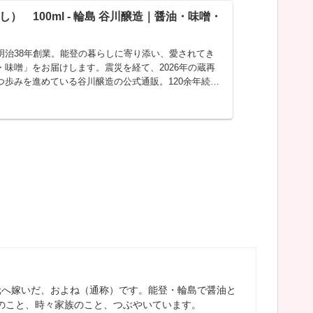
） 100ml - 輪島 谷川醸造｜醤油・味噌・
明治38年創業。能登の暮らしに寄り添い、愛されてき
・味噌」をお届けします。震災を経て、2026年の蔵再
つ歩みを進めている谷川醸造の公式通販。120余年続く
な方への贈り物や毎日の食卓に...
元へ嫁いだ、およね（通称）です。能登・輪島で醤油と
のこと、時々家族のこと、つぶやいています。