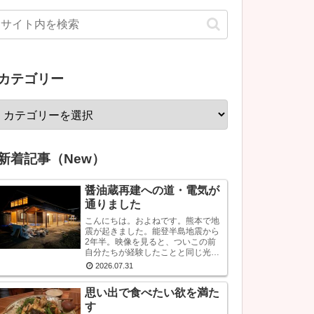
カテゴリー
新着記事（New）
醤油蔵再建への道・電気が
通りました
こんにちは。およねです。熊本で地
震が起きました。能登半島地震から
2年半。映像を見ると、ついこの前
自分たちが経験したことと同じ光景
が見られ、心が痛くなります。こう
2026.07.31
いう時はできるだけ情報から離れた
ほうがいいと言いますが・・・気に
思い出で食べたい欲を満た
なります。気にな...
す