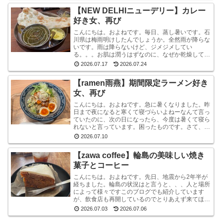
【NEW DELHIニューデリー】カレー
好き女、再び
こんにちは。およねです。毎日、蒸し暑いです。石
川県は梅雨明けしたんでしょうか。全然雨が降らな
いです。雨は降らないけど、ジメジメしてい
る。。。お肌は潤うはずなのに、なぜか乾燥してい
ます。しかも、おでこと片方のこめかみだけ。年
2026.07.17
2026.07.24
齢？ストレス？？結...
【ramen雨燕】期間限定ラーメン好き
女、再び
こんにちは。およねです。急に暑くなりました。昨
日まで夜になると寒くて寝づらいよねーなんて言っ
ていたのに、次の日になったら、今度は暑くて寝ら
れないと言っています。困ったものです。さて、先
日金沢へ行ったとき、ひさしぶりにひとりラーメン
2026.07.10
を堪能して...
【zawa coffee】輪島の美味しい焼き
菓子とコーヒー
こんにちは。およねです。先日、地震から2年半が
経ちました。輪島の状況はと言うと、、、人と場所
によって様々ですこのブログでも紹介しています
が、飲食店も再開しているのでとりあえず来てほし
いです。宿泊施設は少な目ですが、、、参考サイト
2026.07.03
2026.07.06
あとコンビニ...