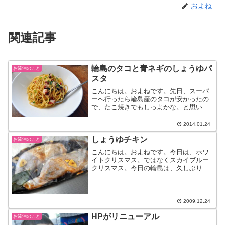
およね
関連記事
輪島のタコと青ネギのしょうゆパ
お醤油のこと
スタ
こんにちは。およねです。先日、スーパ
ーへ行ったら輪島産のタコが安かったの
で、たこ焼きでもしっよかな。と思い買
いました。わたしはタコ＝たこやきしか
レパートリーがないのです。（料理オン
2014.01.24
チだわ・・）でも、キャベツもなかった
しょうゆチキン
し、この日はおたかさんが...
お醤油のこと
こんにちは。およねです。今日は、ホワ
イトクリスマス。ではなくスカイブルー
クリスマス。今日の輪島は、久しぶりの
晴れです。やったー。わが家では、数日
前からクリスマスソングをかけて気分だ
け盛り上げてきました。さて、今日はチ
キンでも食べようかな。と...
2009.12.24
HPがリニューアル
お醤油のこと