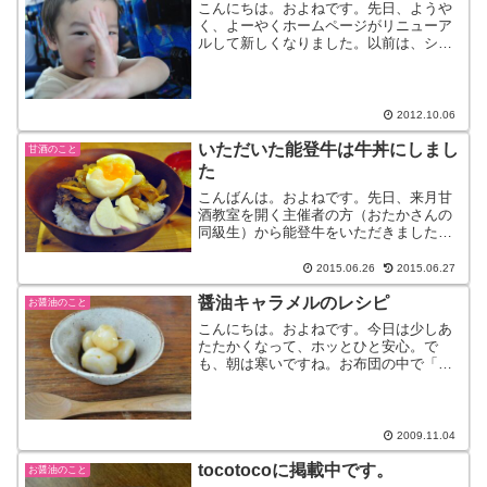
こんにちは。およねです。先日、ようや
く、よーやくホームページがリニューア
ルして新しくなりました。以前は、ショ
ッピングサイトのみだったのを、会社案
内として、会社のホームページも新たに
つくりました。いま現在取り組んでいる
ことや、わたしたちの思い...
2012.10.06
いただいた能登牛は牛丼にしまし
甘酒のこと
た
こんばんは。およねです。先日、来月甘
酒教室を開く主催者の方（おたかさんの
同級生）から能登牛をいただきました。
うわわわー。普段、全くと言っていいほ
ど牛肉に縁がないわが家はまずどうやっ
2015.06.26
2015.06.27
て食べたらいいかわからず、思わず聞い
醤油キャラメルのレシピ
てしまいました。ふむふむ...
お醤油のこと
こんにちは。およねです。今日は少しあ
たたかくなって、ホッとひと安心。で
も、朝は寒いですね。お布団の中で「あ
と５分、あと５分」と毎日格闘していま
す。さてさて、以前”白玉だんご～醤油キ
ャラメルソースがけ～”について書いたと
ころ、レシピを教えてほ...
2009.11.04
tocotocoに掲載中です。
お醤油のこと