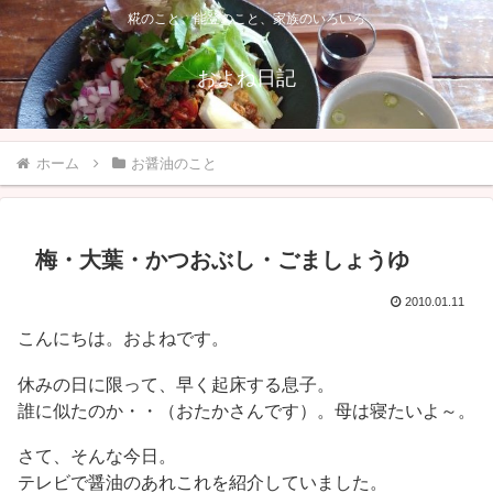
糀のこと、能登のこと、家族のいろいろ
およね日記
ホーム
お醤油のこと
梅・大葉・かつおぶし・ごましょうゆ
2010.01.11
こんにちは。およねです。
休みの日に限って、早く起床する息子。
誰に似たのか・・（おたかさんです）。母は寝たいよ～。
さて、そんな今日。
テレビで醤油のあれこれを紹介していました。