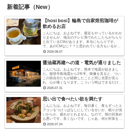
新着記事（New）
【hosi bosi】輪島で自家焙煎珈琲が
飲めるお店
こんにちは。およねです。最近もやっているかわか
りませんが、地元のテレビ局でわたしたちがちらり
と出ているCMがあります。本当にちらりです。
で、あのCMなに？？と思われている方もいるかも
しれませんが、あれは『石川県信用保証協会』とい
2026.08.07
う、中小企業...
醤油蔵再建への道・電気が通りました
こんにちは。およねです。熊本で地震が起きまし
た。能登半島地震から2年半。映像を見ると、つい
この前自分たちが経験したことと同じ光景が見ら
れ、心が痛くなります。こういう時はできるだけ情
報から離れたほうがいいと言いますが・・・気にな
2026.07.31
ります。気にな...
思い出で食べたい欲を満たす
こんにちは。およねです。毎日暑く、夜もずっとエ
アコンをつけっぱなしにしているせいか、眠りが浅
いからか、疲れがとれません。なので、朝の目覚め
も悪いです。良くないです。じゃあ、何か対策をし
ているかと言われれば、何もしていません。いや、
2026.07.24
ストレッチ...