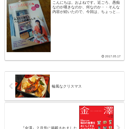
こんにちは。およねです。近ごろ、愚痴
なのか嘆きなのか、何なのか・・そんな
内容が続いたので、今回は、ちょっと宣
伝です。季刊で発売されている、かわい
いベビー雑誌【tocotoco】にちょっとだ
けですが掲載していただきました。お餅
がほしくなる米飴...
2017.05.17
輪風なクリスマス
『金澤』２月号に掲載されました