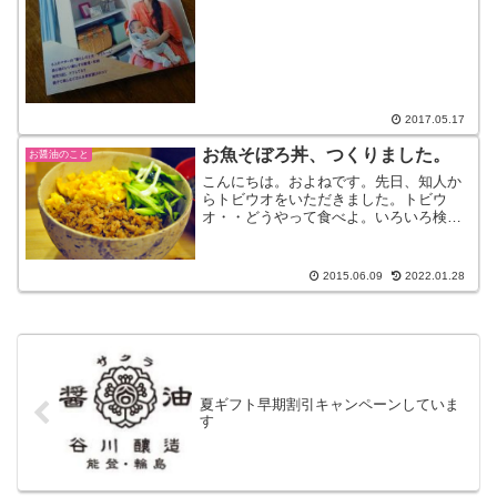
けですが掲載していただきました。お餅
がほしくなる米飴...
2017.05.17
お魚そぼろ丼、つくりました。
お醤油のこと
こんにちは。およねです。先日、知人か
らトビウオをいただきました。トビウ
オ・・どうやって食べよ。いろいろ検索
しましたが、これといったものがなくど
うしよーーーと考えた結果、そぼろにし
ました。まるごとだったので、さばいて
2015.06.09
2022.01.28
皮と骨を取り除いてごま油で...
夏ギフト早期割引キャンペーンしていま
す