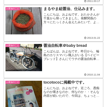
もＯＫ。ちょうどいい...
2011.03.17
まるやま組醤油、仕込みます。
お醤油のこと
こんにちは。およねです。おたかさんが
千葉から帰ってきました。発酵関係の
方々にたっくさん会えたみたいで、よか
ったよかった。いよいよ来週になりまし
たー。『まるやま組』で育ててきた大豆
で、本醸造醤油を仕込みます！！小学生
といっしょにやるよー。これ...
2013.01.22
醤油自転車＠baby bread
お醤油のこと
こんばんは。およねです。昨日から、輪
島のカリスマパン職人がいる【ベイビー
ブレッド】さんにてウチの醤油自転車を
置かせていただいています。ちょっと西
日が。うん、うん、いいねー。私の影が
写っていますが・・・。お店の外観とマ
ッチして、素敵です。さ、...
2010.11.04
tocotocoに掲載中です。
お醤油のこと
こんにちは。およねです。近ごろ、愚痴
なのか嘆きなのか、何なのか・・そんな
内容が続いたので、今回は、ちょっと宣
伝です。季刊で発売されている、かわい
いベビー雑誌【tocotoco】にちょっとだ