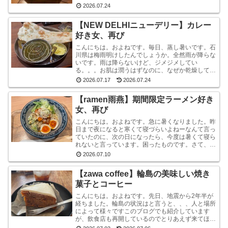
ているかと言われれば、何もしていません。いや、
2026.07.24
ストレッチ...
【NEW DELHIニューデリー】カレー
好き女、再び
こんにちは。およねです。毎日、蒸し暑いです。石
川県は梅雨明けしたんでしょうか。全然雨が降らな
いです。雨は降らないけど、ジメジメしてい
る。。。お肌は潤うはずなのに、なぜか乾燥してい
ます。しかも、おでこと片方のこめかみだけ。年
2026.07.17
2026.07.24
齢？ストレス？？結...
【ramen雨燕】期間限定ラーメン好き
女、再び
こんにちは。およねです。急に暑くなりました。昨
日まで夜になると寒くて寝づらいよねーなんて言っ
ていたのに、次の日になったら、今度は暑くて寝ら
れないと言っています。困ったものです。さて、先
日金沢へ行ったとき、ひさしぶりにひとりラーメン
2026.07.10
を堪能して...
【zawa coffee】輪島の美味しい焼き
菓子とコーヒー
こんにちは。およねです。先日、地震から2年半が
経ちました。輪島の状況はと言うと、、、人と場所
によって様々ですこのブログでも紹介しています
が、飲食店も再開しているのでとりあえず来てほし
いです。宿泊施設は少な目ですが、、、参考サイト