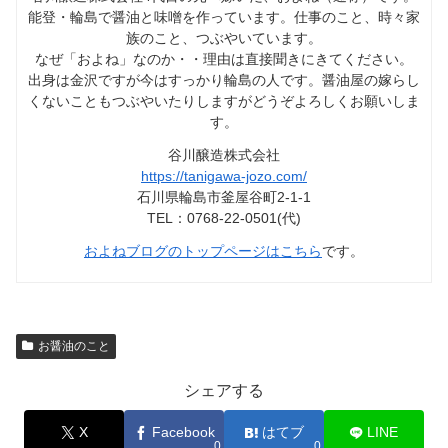
能登・輪島で醤油と味噌を作っています。仕事のこと、時々家
族のこと、つぶやいています。
なぜ「およね」なのか・・理由は直接聞きにきてください。
出身は金沢ですが今はすっかり輪島の人です。醤油屋の嫁らし
くないこともつぶやいたりしますがどうぞよろしくお願いしま
す。
谷川醸造株式会社
https://tanigawa-jozo.com/
石川県輪島市釜屋谷町2-1-1
TEL：0768-22-0501(代)
およねブログのトップページはこちら
です。
お醤油のこと
シェアする
X
Facebook
はてブ
LINE
0
0