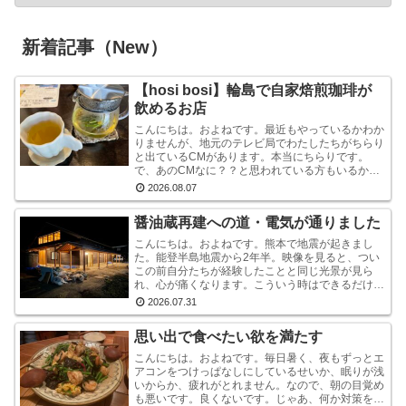
新着記事（New）
【hosi bosi】輪島で自家焙煎珈琲が
飲めるお店
こんにちは。およねです。最近もやっているかわか
りませんが、地元のテレビ局でわたしたちがちらり
と出ているCMがあります。本当にちらりです。
で、あのCMなに？？と思われている方もいるかも
しれませんが、あれは『石川県信用保証協会』とい
2026.08.07
う、中小企業...
醤油蔵再建への道・電気が通りました
こんにちは。およねです。熊本で地震が起きまし
た。能登半島地震から2年半。映像を見ると、つい
この前自分たちが経験したことと同じ光景が見ら
れ、心が痛くなります。こういう時はできるだけ情
報から離れたほうがいいと言いますが・・・気にな
2026.07.31
ります。気にな...
思い出で食べたい欲を満たす
こんにちは。およねです。毎日暑く、夜もずっとエ
アコンをつけっぱなしにしているせいか、眠りが浅
いからか、疲れがとれません。なので、朝の目覚め
も悪いです。良くないです。じゃあ、何か対策をし