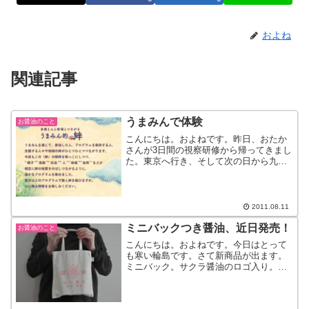
およね
関連記事
うまみんで体験
お醤油のこと
こんにちは。およねです。昨日、おたか
さんが3日間の視察研修から帰ってきまし
た。東京へ行き、そして次の日から九州
へ。とってもハードな日々、お疲れ様で
した・・。さて、昨日から『うまみん』
の予約が始まりました。うまみん？能登
の旨味オンパクの略です...
2011.08.11
ミニバックつき醤油、近日発売！
お醤油のこと
こんにちは。およねです。今日はとって
も寒い輪島です。さて新商品が出ます。
ミニバック。サクラ醤油のロゴ入り。実
はこちら、ミニ醤油（こいくち・うすく
ち・いしる）が中に入っています。120ｍ
ｌです。詳細は後日・・。子供が持って