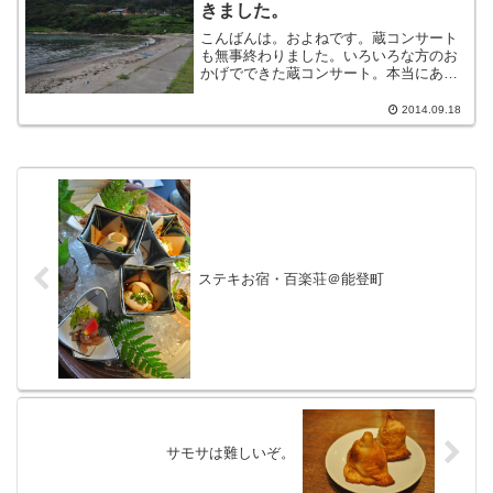
きました。
こんばんは。およねです。蔵コンサート
も無事終わりました。いろいろな方のお
かげでできた蔵コンサート。本当にあり
がとうございました！みなさまのおかげ
です。感謝いたします。さて、そんな次
2014.09.18
の日ですが珠洲の新しいスポット【木ノ
浦ビレッジ】の近くの木の...
ステキお宿・百楽荘＠能登町
サモサは難しいぞ。