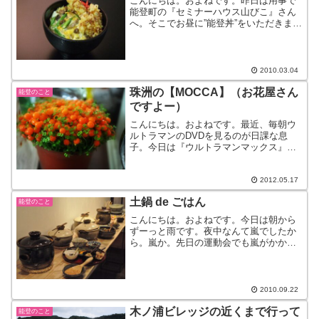
こんにちは。およねです。昨日は用事で
能登町の『セミナーハウス山びこ』さん
へ。そこでお昼に”能登丼”をいただきまし
たよ。写真は・・・ない。私としたこと
が、カメラを忘れました。これでお許し
を。肉厚なしいたけや、牛肉、ふきのと
うなど・・季節の天ぷ...
2010.03.04
珠洲の【MOCCA】（お花屋さん
能登のこと
ですよー）
こんにちは。およねです。最近、毎朝ウ
ルトラマンのDVDを見るのが日課な息
子。今日は『ウルトラマンマックス』ち
なみに昨日は『ウルトラマンティガ』そ
して車内では『ウルトラマンタロウ』の
音楽。はー。そんなウルトラマン漬けな
2012.05.17
私を癒してくれるのがこち...
土鍋 de ごはん
能登のこと
こんにちは。およねです。今日は朝から
ずーっと雨です。夜中なんて嵐でしたか
ら。嵐か。先日の運動会でも嵐がかかっ
ていました。息子もノリノリ♪これはもし
かして、将来・・。醤油屋です。さて、
先日珠洲の【舟あそび】さんへ。ただ今
『秋の舟あそび展』が開...
2010.09.22
木ノ浦ビレッジの近くまで行って
能登のこと