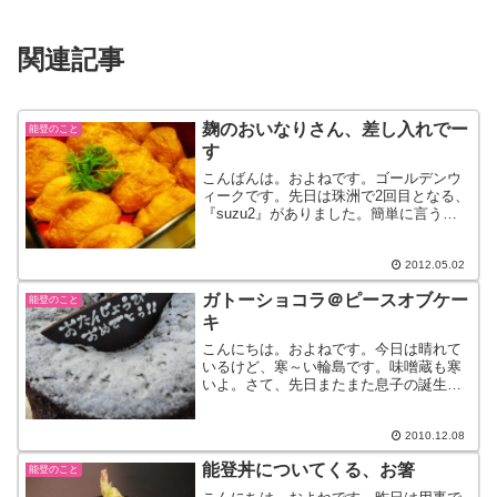
関連記事
麹のおいなりさん、差し入れでー
能登のこと
す
こんばんは。およねです。ゴールデンウ
ィークです。先日は珠洲で2回目となる、
『suzu2』がありました。簡単に言うと
ツーリングイベント。詳しくは・・コチ
ラ→すずたまの今井さんが、こんな素敵
な動画を。いいなー。楽しそうー。え
2012.05.02
え、そうです。わたく...
ガトーショコラ＠ピースオブケー
能登のこと
キ
こんにちは。およねです。今日は晴れて
いるけど、寒～い輪島です。味噌蔵も寒
いよ。さて、先日またまた息子の誕生日
祝いをしました。いったい何個めのケー
キでしょうか。今回は能登町の【ピース
オブケーキ】さんのケーキ。ガトーショ
2010.12.08
コラです。完全に親セレク...
能登丼についてくる、お箸
能登のこと