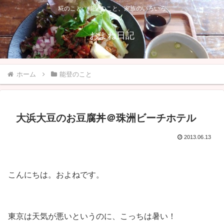
糀のこと、能登のこと、家族のいろいろ
およね日記
ホーム
能登のこと
大浜大豆のお豆腐丼＠珠洲ビーチホテル
2013.06.13
こんにちは。およねです。
東京は天気が悪いというのに、こっちは暑い！