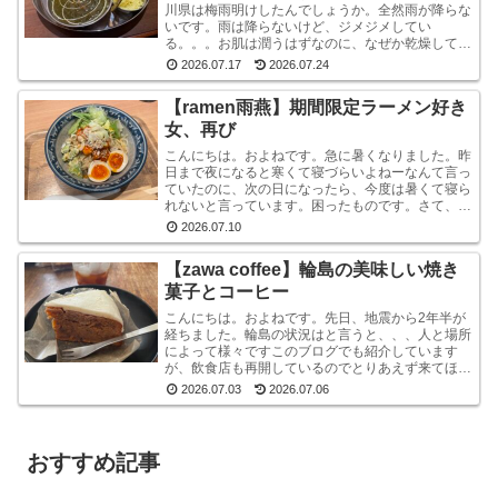
川県は梅雨明けしたんでしょうか。全然雨が降らな
いです。雨は降らないけど、ジメジメしてい
る。。。お肌は潤うはずなのに、なぜか乾燥してい
ます。しかも、おでこと片方のこめかみだけ。年
2026.07.17
2026.07.24
齢？ストレス？？結...
【ramen雨燕】期間限定ラーメン好き
女、再び
こんにちは。およねです。急に暑くなりました。昨
日まで夜になると寒くて寝づらいよねーなんて言っ
ていたのに、次の日になったら、今度は暑くて寝ら
れないと言っています。困ったものです。さて、先
日金沢へ行ったとき、ひさしぶりにひとりラーメン
2026.07.10
を堪能して...
【zawa coffee】輪島の美味しい焼き
菓子とコーヒー
こんにちは。およねです。先日、地震から2年半が
経ちました。輪島の状況はと言うと、、、人と場所
によって様々ですこのブログでも紹介しています
が、飲食店も再開しているのでとりあえず来てほし
いです。宿泊施設は少な目ですが、、、参考サイト
2026.07.03
2026.07.06
あとコンビニ...
おすすめ記事