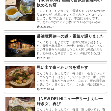
【hosi bosi】輪島で自家焙煎珈琲が
飲めるお店
こんにちは。およねです。最近もやっているかわか
りませんが、地元のテレビ局でわたしたちがちらり
と出ているCMがあります。本当にちらりです。
で、あのCMなに？？と思われている方もいるかも
しれませんが、あれは『石川県信用保証協会』とい
2026.08.07
う、中小企業...
醤油蔵再建への道・電気が通りました
こんにちは。およねです。熊本で地震が起きまし
た。能登半島地震から2年半。映像を見ると、つい
この前自分たちが経験したことと同じ光景が見ら
れ、心が痛くなります。こういう時はできるだけ情
報から離れたほうがいいと言いますが・・・気にな
2026.07.31
ります。気にな...
思い出で食べたい欲を満たす
こんにちは。およねです。毎日暑く、夜もずっとエ
アコンをつけっぱなしにしているせいか、眠りが浅
いからか、疲れがとれません。なので、朝の目覚め
も悪いです。良くないです。じゃあ、何か対策をし
ているかと言われれば、何もしていません。いや、
2026.07.24
ストレッチ...
【NEW DELHIニューデリー】カレー
好き女、再び
こんにちは。およねです。毎日、蒸し暑いです。石