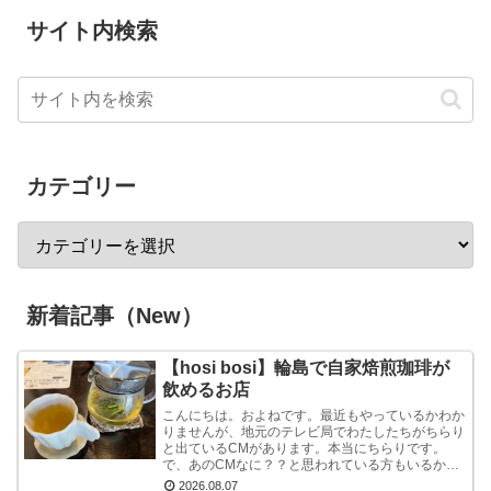
サイト内検索
カテゴリー
新着記事（New）
【hosi bosi】輪島で自家焙煎珈琲が
飲めるお店
こんにちは。およねです。最近もやっているかわか
りませんが、地元のテレビ局でわたしたちがちらり
と出ているCMがあります。本当にちらりです。
で、あのCMなに？？と思われている方もいるかも
しれませんが、あれは『石川県信用保証協会』とい
2026.08.07