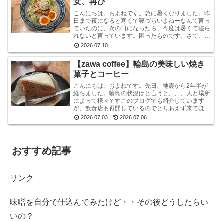
女、再び
こんにちは。およねです。急に暑くなりました。昨
日まで夜になると寒くて寝づらいよねーなんて言っ
ていたのに、次の日になったら、今度は暑くて寝ら
れないと言っています。困ったものです。さて、先
日金沢へ行ったとき、ひさしぶりにひとりラーメン
2026.07.10
を堪能して...
【zawa coffee】輪島の美味しい焼き
菓子とコーヒー
こんにちは。およねです。先日、地震から2年半が
経ちました。輪島の状況はと言うと、、、人と場所
によって様々ですこのブログでも紹介しています
が、飲食店も再開しているのでとりあえず来てほし
いです。宿泊施設は少な目ですが、、、参考サイト
2026.07.03
2026.07.06
あとコンビニ...
おすすめ記事
リンク
味噌を自分で仕込んでみたけど・・その後どうしたらい
いの？