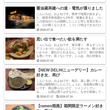
う、中小企業...
醤油蔵再建への道・電気が通りました
こんにちは。およねです。熊本で地震が起きまし
た。能登半島地震から2年半。映像を見ると、つい
この前自分たちが経験したことと同じ光景が見ら
れ、心が痛くなります。こういう時はできるだけ情
報から離れたほうがいいと言いますが・・・気にな
2026.07.31
ります。気にな...
思い出で食べたい欲を満たす
こんにちは。およねです。毎日暑く、夜もずっとエ
アコンをつけっぱなしにしているせいか、眠りが浅
いからか、疲れがとれません。なので、朝の目覚め
も悪いです。良くないです。じゃあ、何か対策をし
ているかと言われれば、何もしていません。いや、
2026.07.24
ストレッチ...
【NEW DELHIニューデリー】カレー
好き女、再び
こんにちは。およねです。毎日、蒸し暑いです。石
川県は梅雨明けしたんでしょうか。全然雨が降らな
いです。雨は降らないけど、ジメジメしてい
る。。。お肌は潤うはずなのに、なぜか乾燥してい
ます。しかも、おでこと片方のこめかみだけ。年
2026.07.17
2026.07.24
齢？ストレス？？結...
【ramen雨燕】期間限定ラーメン好き