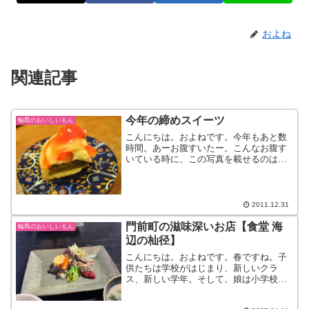
およね
関連記事
今年の締めスイーツ
輪島のおいしいもん
こんにちは。およねです。今年もあと数
時間。あーお腹すいたー。こんなお腹す
いている時に、この写真を載せるのは非
常に辛い・・。『いちごのタルト』今年
も大変お世話になった、【ベイビーブレ
ッド】の新作タルト。昨日ご挨拶がてら
買いに行ってきました。中...
2011.12.31
門前町の滋味深いお店【食堂 海
輪島のおいしいもん
辺の杣径】
こんにちは。およねです。春ですね。子
供たちは学校がはじまり、新しいクラ
ス、新しい学年。そして、娘は小学校か
らやっていたサッカーを辞めることを決
断。やはり部活との両立は難しく、練習