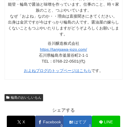
能登・輪島で醤油と味噌を作っています。仕事のこと、時々家
族のこと、つぶやいています。
なぜ「およね」なのか・・理由は直接聞きにきてください。
出身は金沢ですが今はすっかり輪島の人です。醤油屋の嫁らし
くないこともつぶやいたりしますがどうぞよろしくお願いしま
す。
谷川醸造株式会社
https://tanigawa-jozo.com/
石川県輪島市釜屋谷町2-1-1
TEL：0768-22-0501(代)
およねブログのトップページはこちら
です。
輪島のおいしいもん
シェアする
X
Facebook
はてブ
LINE
0
0