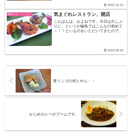
キーに、ウチの『米麹みる...
2012.12.11
気まぐれレストラン、開店
輪島のおいしいもん
こんばんは。およねです。今日は久しぶ
りに、というか輪島ではこんなの初めて
～！！といものをいただいてきたので、
興奮冷めやらぬうちに書きます。いつも
お世話になっている、『ベイビーブレッ
ド』さんで１日限りのレストランが開店
したので、行ってきました...
2010.05.03
青リンゴの何とやら・・
かじめカレーがブームです。