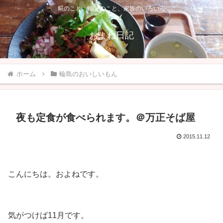
糀のこと、能登のこと、家族のいろいろ
およね日記
ホーム
輪島のおいしいもん
夜も定食が食べられます。＠万正そば屋
2015.11.12
こんにちは。およねです。
気がつけば11月です。