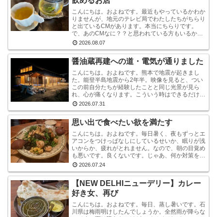
飲めるお店
こんにちは。およねです。最近もやっているかわか
りませんが、地元のテレビ局でわたしたちがちらり
と出ているCMがあります。本当にちらりです。
で、あのCMなに？？と思われている方もいるかも
しれませんが、あれは『石川県信用保証協会』とい
2026.08.07
う、中小企業...
醤油蔵再建への道・電気が通りました
こんにちは。およねです。熊本で地震が起きまし
た。能登半島地震から2年半。映像を見ると、つい
この前自分たちが経験したことと同じ光景が見ら
れ、心が痛くなります。こういう時はできるだけ情
報から離れたほうがいいと言いますが・・・気にな
2026.07.31
ります。気にな...
思い出で食べたい欲を満たす
こんにちは。およねです。毎日暑く、夜もずっとエ
アコンをつけっぱなしにしているせいか、眠りが浅
いからか、疲れがとれません。なので、朝の目覚め
も悪いです。良くないです。じゃあ、何か対策をし
ているかと言われれば、何もしていません。いや、
2026.07.24
ストレッチ...
【NEW DELHIニューデリー】カレー
好き女、再び
こんにちは。およねです。毎日、蒸し暑いです。石
川県は梅雨明けしたんでしょうか。全然雨が降らな