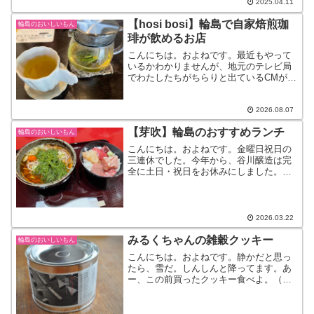
日は土日がほとんど。練習場所までは片
2025.04.11
道1時間ちょっとかかります...
【hosi bosi】輪島で自家焙煎珈
輪島のおいしいもん
琲が飲めるお店
こんにちは。およねです。最近もやって
いるかわかりませんが、地元のテレビ局
でわたしたちがちらりと出ているCMがあ
ります。本当にちらりです。で、あのCM
なに？？と思われている方もいるかもし
れませんが、あれは『石川県信用保証協
2026.08.07
会』という、中小企業...
【芽吹】輪島のおすすめランチ
輪島のおいしいもん
こんにちは。およねです。金曜日祝日の
三連休でした。今年から、谷川醸造は完
全に土日・祝日をお休みにしました。以
前まで三連休はなく、祝日がある週は土
曜日出勤にしていました。でも連休って
大事。三連休ってやっぱりうれしいし、
ちゃんと休んだほうがいい...
2026.03.22
みるくちゃんの雑穀クッキー
輪島のおいしいもん
こんにちは。およねです。静かだと思っ
たら、雪だ。しんしんと降ってます。あ
ー、この前買ったクッキー食べよ。（い
きなり）まるやま組の『雑穀クッキー』
雑穀はすべてまるやま組で栽培し、獲れ
たもの。高級国産ごまも。今回このクッ