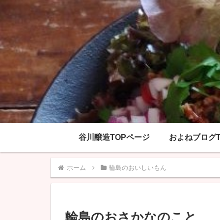
谷川醸造TOPページ
およねブログT
ホーム
輪島のおいしいもん
輪島のおさかなのこと