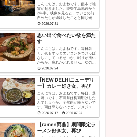
こんにちは。およねです。熊本で地
震が起きました。能登半島地震から
2年半。映像を見ると、ついこの前
自分たちが経験したことと同じ光景
が見られ、心が痛くなります。こう
2026.07.31
いう時はできるだけ情報から離れた
ほうがいいと言いますが・・・気に
思い出で食べたい欲を満た
なります。気にな...
す
こんにちは。およねです。毎日暑
く、夜もずっとエアコンをつけっぱ
なしにしているせいか、眠りが浅い
からか、疲れがとれません。なの
で、朝の目覚めも悪いです。良くな
2026.07.24
いです。じゃあ、何か対策をしてい
るかと言われれば、何もしていませ
【NEW DELHIニューデリ
ん。いや、ストレッチ...
ー】カレー好き女、再び
こんにちは。およねです。毎日、蒸
し暑いです。石川県は梅雨明けした
んでしょうか。全然雨が降らないで
す。雨は降らないけど、ジメジメし
ている。。。お肌は潤うはずなの
2026.07.17
2026.07.24
に、なぜか乾燥しています。しか
も、おでこと片方のこめかみだけ。
【ramen雨燕】期間限定ラ
年齢？ストレス？？結...
ーメン好き女、再び