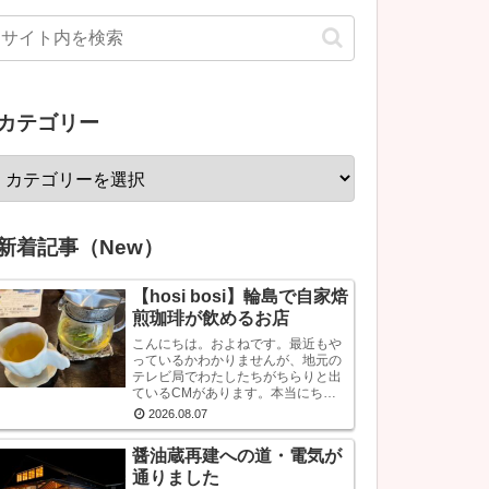
カテゴリー
新着記事（New）
【hosi bosi】輪島で自家焙
煎珈琲が飲めるお店
こんにちは。およねです。最近もや
っているかわかりませんが、地元の
テレビ局でわたしたちがちらりと出
ているCMがあります。本当にちら
りです。で、あのCMなに？？と思
2026.08.07
われている方もいるかもしれません
が、あれは『石川県信用保証協会』
醤油蔵再建への道・電気が
という、中小企業...
通りました