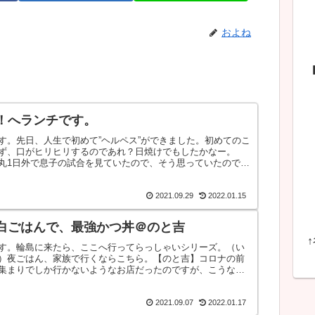
およね
！へランチです。
す。先日、人生で初めて”ヘルペス”ができました。初めてのこ
ず、口がヒリヒリするのであれ？日焼けでもしたかなー。
丸1日外で息子の試合を見ていたので、そう思っていたのです
2021.09.29
2022.01.15
に白ごはんで、最強かつ丼＠のと吉
す。輪島に来たら、ここへ行ってらっしゃいシリーズ。（い
）夜ごはん、家族で行くならこちら。【のと吉】コロナの前
集まりでしか行かないようなお店だったのですが、こうなっ
2021.09.07
2022.01.17