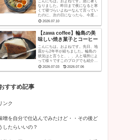
こんにちは。およねです。急に暑く
なりました。昨日まで夜になると寒
くて寝づらいよねーなんて言ってい
たのに、次の日になったら、今度は
暑くて寝られないと言っています。
2026.07.10
困ったものです。さて、先日金沢へ
行ったとき、ひさしぶりにひとりラ
【zawa coffee】輪島の美
ーメンを堪能して...
味しい焼き菓子とコーヒー
こんにちは。およねです。先日、地
震から2年半が経ちました。輪島の
状況はと言うと、、、人と場所によ
って様々ですこのブログでも紹介し
ていますが、飲食店も再開している
2026.07.03
2026.07.06
のでとりあえず来てほしいです。宿
泊施設は少な目ですが、、、参考サ
イトあとコンビニ...
おすすめ記事
リンク
味噌を自分で仕込んでみたけど・・その後ど
うしたらいいの？