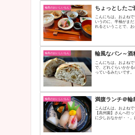
ちょっとしたご
輪島のおいしいもん
こんにちは。およねで
いうのに、半袖がまだ
れるということで、お
イタリアンなど色々...
輪風なパン～酒
輪島のおいしいもん
こんにちは。およねで
で、どれぐらいかかる
っているみたいです。
期です。輪島市内にも..
満腹ランチ＠輪
輪島のおいしいもん
こんばんは。およねで
【高州園】さんへ行っ
に少しおなかが・・。
ら・そば・・・・...