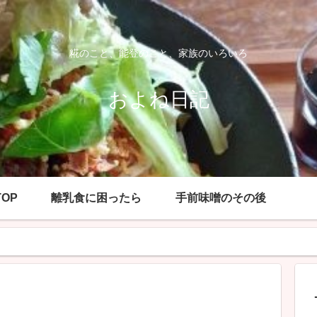
糀のこと、能登のこと、家族のいろいろ
およね日記
OP
離乳食に困ったら
手前味噌のその後