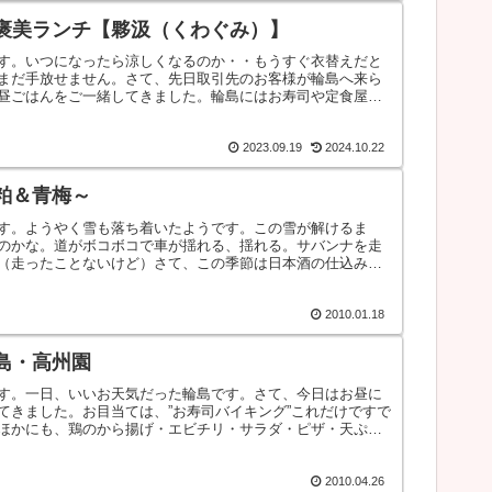
褒美ランチ【夥汲（くわぐみ）】
す。いつになったら涼しくなるのか・・もうすぐ衣替えだと
まだ手放せません。さて、先日取引先のお客様が輪島へ来ら
昼ごはんをご一緒してきました。輪島にはお寿司や定食屋、
2023.09.19
2024.10.22
粕＆青梅～
す。ようやく雪も落ち着いたようです。この雪が解けるま
のかな。道がボコボコで車が揺れる、揺れる。サバンナを走
（走ったことないけど）さて、この季節は日本酒の仕込み時
.
2010.01.18
島・高州園
す。一日、いいお天気だった輪島です。さて、今日はお昼に
てきました。お目当ては、”お寿司バイキング”これだけですで
ほかにも、鶏のから揚げ・エビチリ・サラダ・ピザ・天ぷ
2010.04.26