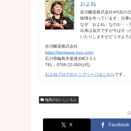
およね
谷川醸造株式会社4代目の
味噌を作っています。仕事
なぜ「およね」なのか・・
出身は金沢ですが今はすっ
いたりしますがどうぞよろ
谷川醸造株式会社
https://tanigawa-jozo.com/
石川県輪島市釜屋谷町2-1-1
TEL：0768-22-0501(代)
およねブログのトップページはこちら
です。
輪島のおいしいもん
X
Facebook