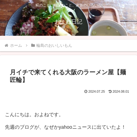
糀のこと、能登のこと、家族のいろいろ
およね日記
ホーム
輪島のおいしいもん
月イチで来てくれる大阪のラーメン屋【麺
匠輪】
2024.07.25
2024.08.01
こんにちは。およねです。
先週のブログが、なぜかyahooニュースに出ていたよ！