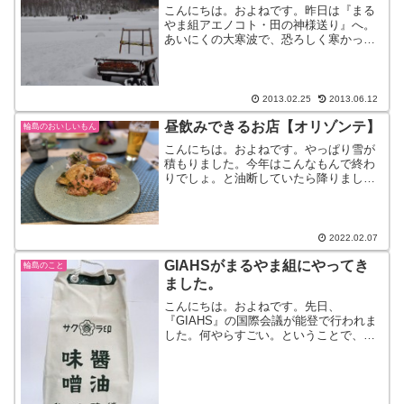
こんにちは。およねです。昨日は『まる
やま組アエノコト・田の神様送り』へ。
あいにくの大寒波で、恐ろしく寒かった
のです。たくさんの方に見送られていま
した。この寒い日に送るのは申し訳なか
ったけど、その前にあったかいお風呂と
たくさんのおもてなしで、...
2013.02.25
2013.06.12
昼飲みできるお店【オリゾンテ】
輪島のおいしいもん
こんにちは。およねです。やっぱり雪が
積もりました。今年はこんなもんで終わ
りでしょ。と油断していたら降りまし
た。そして積もりました。そして友人と
予定していた、金沢行きも急遽やめまし
た。予定してからワクワク楽しみにして
いたので、とてつもなく残念...
2022.02.07
GIAHSがまるやま組にやってき
輪島のこと
ました。
こんにちは。およねです。先日、
『GIAHS』の国際会議が能登で行われま
した。何やらすごい。ということで、
『まるやま組』で『GIAHS』のハイレベ
ルエクスカーションの視察がありまし
た。エ、エクス、カ、カーション？？も
はや何だかわかりません。何...