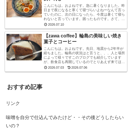
こんにちは。およねです。急に暑くなりました。昨
日まで夜になると寒くて寝づらいよねーなんて言っ
ていたのに、次の日になったら、今度は暑くて寝ら
れないと言っています。困ったものです。さて、先
日金沢へ行ったとき、ひさしぶりにひとりラーメン
2026.07.10
を堪能して...
【zawa coffee】輪島の美味しい焼き
菓子とコーヒー
こんにちは。およねです。先日、地震から2年半が
経ちました。輪島の状況はと言うと、、、人と場所
によって様々ですこのブログでも紹介しています
が、飲食店も再開しているのでとりあえず来てほし
いです。宿泊施設は少な目ですが、、、参考サイト
2026.07.03
2026.07.06
あとコンビニ...
おすすめ記事
リンク
味噌を自分で仕込んでみたけど・・その後どうしたらい
いの？