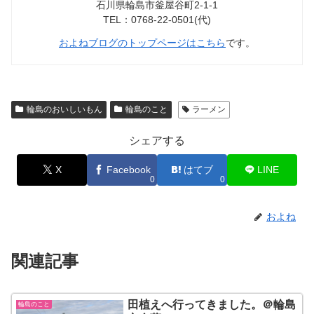
石川県輪島市釜屋谷町2-1-1
TEL：0768-22-0501(代)
およねブログのトップページはこちら
です。
輪島のおいしいもん
輪島のこと
ラーメン
シェアする
X
Facebook
はてブ
LINE
0
0
およね
関連記事
田植えへ行ってきました。＠輪島
輪島のこと