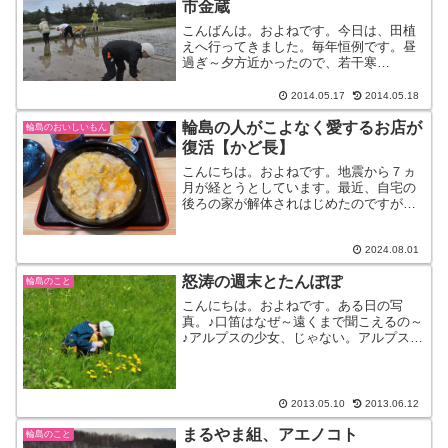
市金蔵
こんばんは。およねです。今日は、田植
えへ行ってきました。毎年恒例です。昼
過ぎ～夕方近かったので、若干寒
い・・。午前中に工場見学へ来たお客様
は、明日千枚田の田植えへ行くと言って
2014.05.17
2014.05.18
いました。東京から来たご家族でした
輪島の人がこよなく愛するお店が
が、子どもたちに色々な体験をさせ...
輪島のおいしいもん
復活【かど長】
こんにちは。およねです。地震から７ヵ
月が経とうとしています。最近、自宅の
後ろの家が解体されはじめたのですが１
軒家がなくなるだけで、こんなに変わる
んだと思うぐらい、、、見慣れた景色や
風景が変わると、違和感ありますね。さ
2024.08.01
て、そんな中でも谷川醸造...
怒涛の週末とたんぽぽ
輪島のこと
こんにちは。およねです。ある日の写
真。♪口笛はなぜ～遠くまで聞こえるの～
♪アルプスの少女、じゃない。アルプスの
少年サクタロウ。ごめんなさい。ここは
アルプスでも何でもない。輪島です。今
週末は『珠洲の音』があったり、金蔵で
田植えがあったり、夜ご...
2013.05.10
2013.06.12
まるやま組、アエノコト
輪島のこと