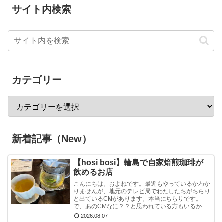
サイト内検索
カテゴリー
新着記事（New）
【hosi bosi】輪島で自家焙煎珈琲が
飲めるお店
こんにちは。およねです。最近もやっているかわか
りませんが、地元のテレビ局でわたしたちがちらり
と出ているCMがあります。本当にちらりです。
で、あのCMなに？？と思われている方もいるかも
しれませんが、あれは『石川県信用保証協会』とい
2026.08.07
う、中小企業...