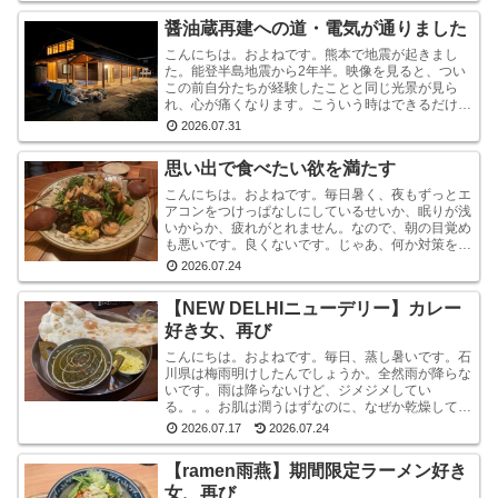
醤油蔵再建への道・電気が通りました
こんにちは。およねです。熊本で地震が起きまし
た。能登半島地震から2年半。映像を見ると、つい
この前自分たちが経験したことと同じ光景が見ら
れ、心が痛くなります。こういう時はできるだけ情
報から離れたほうがいいと言いますが・・・気にな
2026.07.31
ります。気にな...
思い出で食べたい欲を満たす
こんにちは。およねです。毎日暑く、夜もずっとエ
アコンをつけっぱなしにしているせいか、眠りが浅
いからか、疲れがとれません。なので、朝の目覚め
も悪いです。良くないです。じゃあ、何か対策をし
ているかと言われれば、何もしていません。いや、
2026.07.24
ストレッチ...
【NEW DELHIニューデリー】カレー
好き女、再び
こんにちは。およねです。毎日、蒸し暑いです。石
川県は梅雨明けしたんでしょうか。全然雨が降らな
いです。雨は降らないけど、ジメジメしてい
る。。。お肌は潤うはずなのに、なぜか乾燥してい
ます。しかも、おでこと片方のこめかみだけ。年
2026.07.17
2026.07.24
齢？ストレス？？結...
【ramen雨燕】期間限定ラーメン好き
女、再び