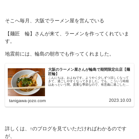
そこへ毎月、大阪でラーメン屋を営んでいる
【麺匠 輪】さんが来て、ラーメンを作ってくれていま
す。
地震前には、輪島の朝市でも作ってくれました。
大阪のラーメン屋さんが輪島で期間限定出店【麺
匠輪】
こんにちは。およねです。ようやく少しずつ涼しくなって
きて、過ごしやすくなってきました。でも、こういう時期
はあっという間。貴重な季節なので、有意義に過ごしたい
ですね。さて、先日輪島の朝市に普段は大阪でお店をやら
れている【麺匠輪】さんが3日間だ...
2023.10.03
tanigawa-jozo.com
詳しくは、↑のブログを見ていただければわかるのです
が、